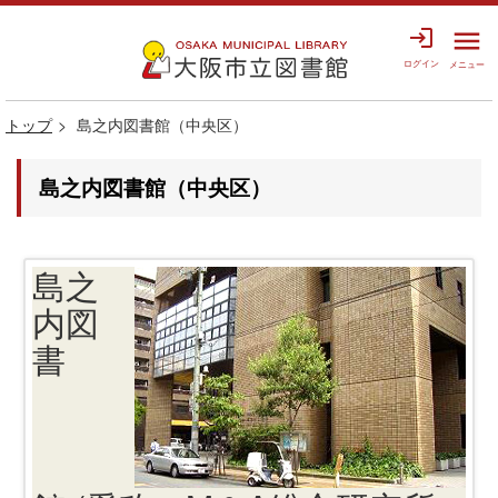
login
menu
ログイン
メニュー
トップ
島之内図書館（中央区）
島之内図書館（中央区）
島之
内図
書