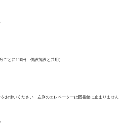
＞
ル
0分ごとに110円 併設施設と共用）
ーをお使いください 左側のエレベーターは図書館に止まりません
い