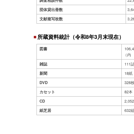
調査相談件数
22
団体貸出冊数
3,
文献複写枚数
3,
所蔵資料統計（令和8年3月末現在）
図書
106,
（内 
雑誌
111
新聞
18紙
DVD
328
カセット
82本
CD
2,05
紙芝居
632