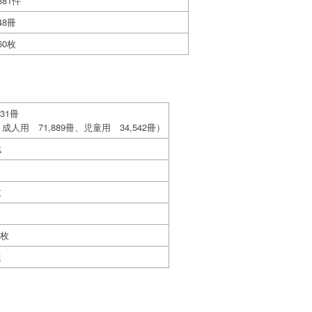
,881件
648冊
260枚
431冊
成人用 71,889冊、児童用 34,542冊）
誌
枚
2枚
組