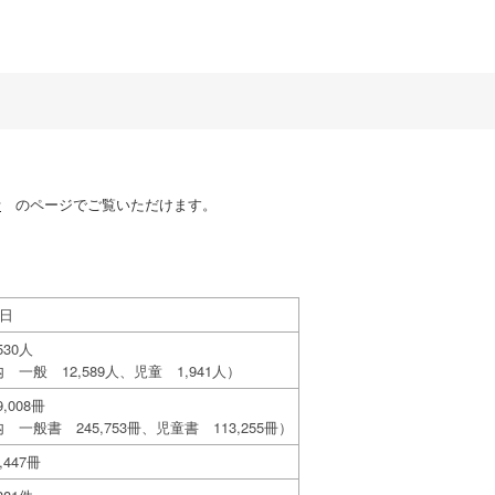
計
のページでご覧いただけます。
7日
,530人
 一般 12,589人、児童 1,941人）
9,008冊
 一般書 245,753冊、児童書 113,255冊）
4,447冊