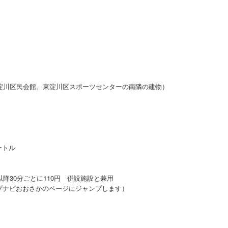
東淀川区民会館。東淀川区スポーツセンターの南隣の建物）
ートル
円 以降30分ごとに110円 併設施設と兼用
プナビおおさかのページにジャンプします）