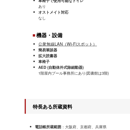
車椅子で使用可能なトイレ
あり
オストメイト対応
なし
機器・設備
公衆無線LAN（Wi-Fiスポット）
簡易筆談器
拡大読書器
車椅子
AED (自動体外式除細動器)
1階屋内プール事務所にあり(図書館は3階)
特長ある所蔵資料
電話帳所蔵範囲
：大阪府、京都府、兵庫県