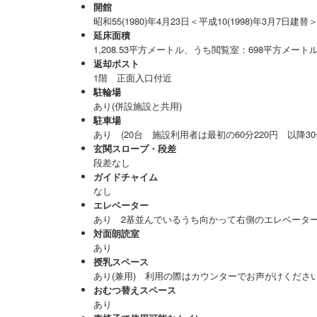
開館
昭和55(1980)年4月23日＜平成10(1998)年3月7日建替
延床面積
1,208.53平方メートル、うち閲覧室：698平方メート
返却ポスト
1階 正面入口付近
駐輪場
あり(併設施設と共用)
駐車場
あり (20台 施設利用者は最初の60分220円 以降3
玄関スロープ・段差
段差なし
ガイドチャイム
なし
エレベーター
あり 2基並んでいるうち向かって右側のエレベータ
対面朗読室
あり
授乳スペース
あり(兼用) 利用の際はカウンターでお声がけくださ
おむつ替えスペース
あり