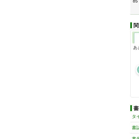
85
関
あ
書
タ
書
書