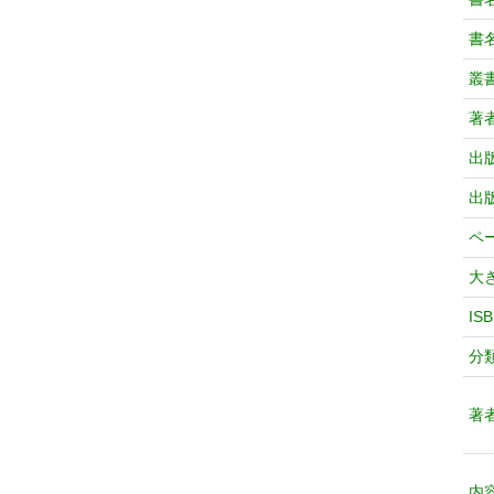
書
叢
著
出
出
ペ
大
IS
分
著
内