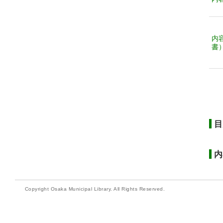
内
書
目
内
Copyright Osaka Municipal Library. All Rights Reserved.