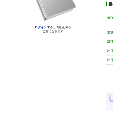
書
書
ログイン
すると表紙画像を
ご覧になれます
叢
著
出
出