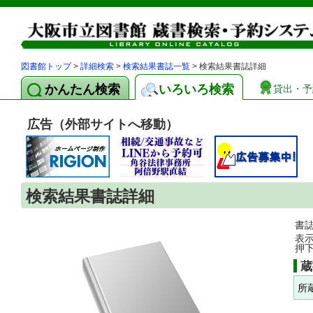
図書館トップ
>
詳細検索
>
検索結果書誌一覧
> 検索結果書誌詳細
かんたん検索
いろいろ検索
貸出・予
広告（外部サイトへ移動）
検索結果書誌詳細
書
表
押
蔵
所