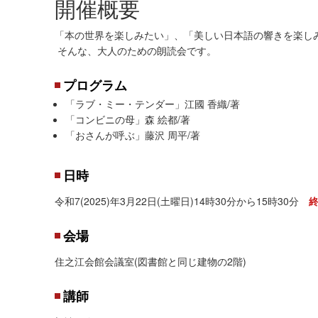
開催概要
「本の世界を楽しみたい」、「美しい日本語の響きを楽し
そんな、大人のための朗読会です。
プログラム
「ラブ・ミー・テンダー」江國 香織/著
「コンビニの母」森 絵都/著
「おさんが呼ぶ」藤沢 周平/著
日時
令和7(2025)年3月22日(土曜日)14時30分から15時30分
会場
住之江会館会議室(図書館と同じ建物の2階)
講師