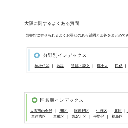
大阪に関するよくある質問
図書館に寄せられるよくお尋ねのある質問と回答をまとめて
分野別インデックス
神社仏閣
｜
地誌
｜
遺跡・碑文
｜
郷土人
｜
民俗
区名順インデックス
大阪市内全般
｜
旭区
｜
阿倍野区
｜
生野区
｜
北区
｜
東住吉区
｜
東成区
｜
東淀川区
｜
平野区
｜
福島区