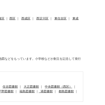
速区
｜
西区
｜
西成区
｜
西淀川区
｜
東住吉区
｜
東成
地図などをもっています。小学校などが創立を記念して発行
｜
住吉図書館
｜
大正図書館
｜
中央図書館（西区）
｜
平野図書館
｜
福島図書館
｜
港図書館
｜
都島図書館
｜