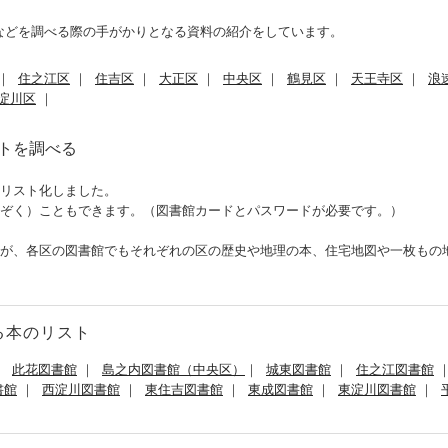
などを調べる際の手がかりとなる資料の紹介をしています。
｜
住之江区
｜
住吉区
｜
大正区
｜
中央区
｜
鶴見区
｜
天王寺区
｜
浪
淀川区
｜
トを調べる
リスト化しました。
ぞく）こともできます。（図書館カードとパスワードが必要です。）
が、各区の図書館でもそれぞれの区の歴史や地理の本、住宅地図や一枚もの
る本のリスト
｜
此花図書館
｜
島之内図書館（中央区）
｜
城東図書館
｜
住之江図書館
書館
｜
西淀川図書館
｜
東住吉図書館
｜
東成図書館
｜
東淀川図書館
｜