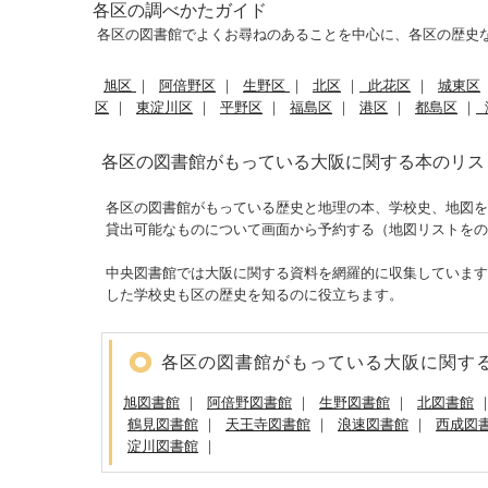
各区の調べかたガイド
各区の図書館でよくお尋ねのあることを中心に、各区の歴史
旭区
｜
阿倍野区
｜
生野区
｜
北区
｜
此花区
｜
城東区
区
｜
東淀川区
｜
平野区
｜
福島区
｜
港区
｜
都島区
｜
各区の図書館がもっている大阪に関する本のリス
各区の図書館がもっている歴史と地理の本、学校史、地図を
貸出可能なものについて画面から予約する（地図リストをの
中央図書館では大阪に関する資料を網羅的に収集しています
した学校史も区の歴史を知るのに役立ちます。
各区の図書館がもっている大阪に関す
旭図書館
｜
阿倍野図書館
｜
生野図書館
｜
北図書館
鶴見図書館
｜
天王寺図書館
｜
浪速図書館
｜
西成図
淀川図書館
｜