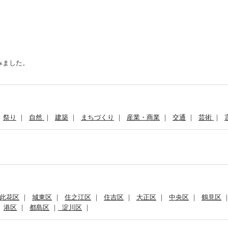
みました。
｜
祭り
｜
自然
｜
建築
｜
まちづくり
｜
産業・商業
｜
交通
｜
芸術
｜
此花区
｜
城東区
｜
住之江区
｜
住吉区
｜
大正区
｜
中央区
｜
鶴見区
｜
港区
｜
都島区
｜
淀川区
｜