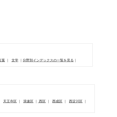
言葉
｜
文学
｜
分野別インデックスの一覧を見る
｜
｜
天王寺区
｜
浪速区
｜
西区
｜
西成区
｜
西淀川区
｜