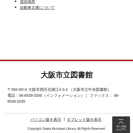
巡回場所
自動車文庫について
大阪市立図書館
〒550-0014 大阪市西区北堀江4-3-2 （大阪市立中央図書館）
電話：06-6539-3300（インフォメーション）｜ ファックス： 06-
6539-3335
パソコン版を表示
タブレット版を表示
Copyright Osaka Municipal Library. All Rights Reserved.