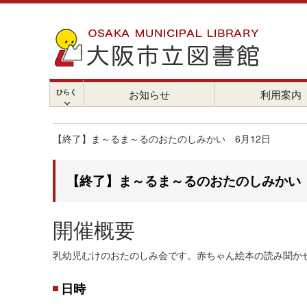
ひらく
お知らせ
利用案内
chevron_right
【終了】ま～るま～るのおたのしみかい 6月12日
【終了】ま～るま～るのおたのしみかい 
開催概要
乳幼児むけのおたのしみ会です。赤ちゃん絵本の読み聞か
日時