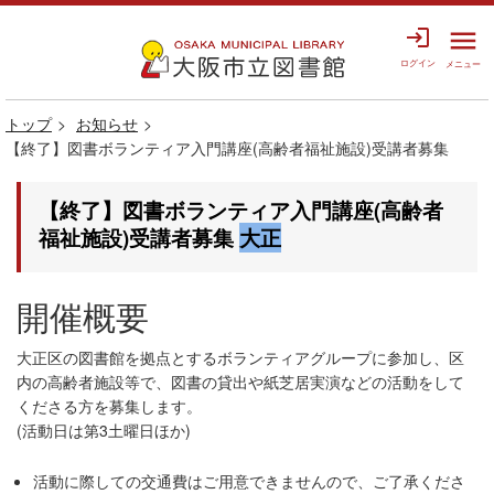
login
menu
ログイン
メニュー
トップ
お知らせ
【終了】図書ボランティア入門講座(高齢者福祉施設)受講者募集
【終了】図書ボランティア入門講座(高齢者
福祉施設)受講者募集
大正
開催概要
大正区の図書館を拠点とするボランティアグループに参加し、区
内の高齢者施設等で、図書の貸出や紙芝居実演などの活動をして
くださる方を募集します。
(活動日は第3土曜日ほか)
活動に際しての交通費はご用意できませんので、ご了承くださ