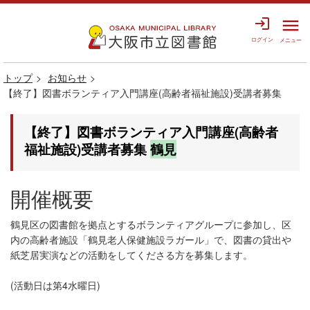
login
menu
ログイン
メニュー
トップ
お知らせ
【終了】図書ボランティア入門講座(高齢者福祉施設)受講者募集
【終了】図書ボランティア入門講座(高齢者
福祉施設)受講者募集
鶴見
開催概要
鶴見区の図書館を拠点とするボランティアグループに参加し、区
内の高齢者施設「鶴見老人保健施設ラガール」で、図書の貸出や
紙芝居実演などの活動をしてくださる方を募集します。
(活動日は第4水曜日)