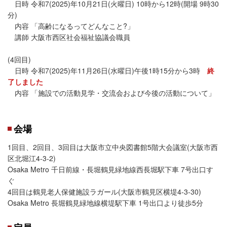
日時 令和7(2025)年10月21日(火曜日) 10時から12時(開場 9時30
分)
内容 「高齢になるってどんなこと?」
講師 大阪市西区社会福祉協議会職員
(4回目)
日時 令和7(2025)年11月26日(水曜日)午後1時15分から3時
終
了しました
内容 「施設での活動見学・交流会および今後の活動について」
会場
1回目、2回目、3回目は大阪市立中央図書館5階大会議室(大阪市西
区北堀江4-3-2)
Osaka Metro 千日前線・長堀鶴見緑地線西長堀駅下車 7号出口す
ぐ
4回目は鶴見老人保健施設ラガール(大阪市鶴見区横堤4-3-30)
Osaka Metro 長堀鶴見緑地線横堤駅下車 1号出口より徒歩5分