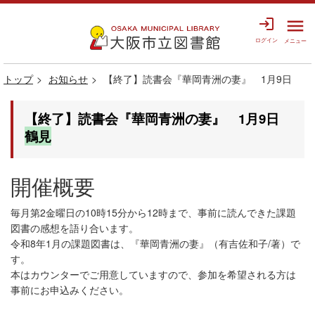
login
menu
ログイン
メニュー
トップ
お知らせ
【終了】読書会『華岡青洲の妻』 1月9日
【終了】読書会『華岡青洲の妻』 1月9日
鶴見
開催概要
毎月第2金曜日の10時15分から12時まで、事前に読んできた課題
図書の感想を語り合います。
令和8年1月の課題図書は、『華岡青洲の妻』（有吉佐和子/著）で
す。
本はカウンターでご用意していますので、参加を希望される方は
事前にお申込みください。