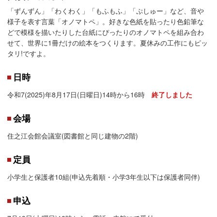
「ずんずん」「わくわく」「もふもふ」「ぷしゅー」など、音や
様子を表す言葉「オノマトペ」。好きな色紙を貼ったり色鉛筆な
どで模様を描いたりした台紙にぴったりのオノマトペを組み合わ
せて、世界に1冊だけの絵本をつくります。夏休みの工作にもピッ
タリ!ですよ。
日時
令和7(2025)年8月17日(日曜日)14時から16時
終了しました
会場
住之江会館会議室(図書館と同じ建物の2階)
定員
小学生と保護者10組(申込先着順・小学3年生以下は保護者同伴)
申込