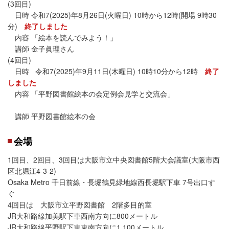
(3回目)
日時 令和7(2025)年8月26日(火曜日) 10時から12時(開場 9時30
分)
終了しました
内容 「絵本を読んでみよう！」
講師 金子眞理さん
(4回目)
日時 令和7(2025)年9月11日(木曜日) 10時10分から12時
終了
しました
内容 「平野図書館絵本の会定例会見学と交流会」
講師 平野図書館絵本の会
会場
1回目、2回目、3回目は大阪市立中央図書館5階大会議室(大阪市西
区北堀江4-3-2)
Osaka Metro 千日前線・長堀鶴見緑地線西長堀駅下車 7号出口す
ぐ
4回目は 大阪市立平野図書館 2階多目的室
JR大和路線加美駅下車西南方向に800メートル
JR大和路線平野駅下車東南方向に1,100メートル