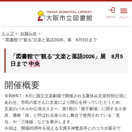
login
menu
ログイン
メニュー
トップ
お知らせ
「図書館で”観る”文楽と落語2026」展 8月5日まで
「図書館で”観る”文楽と落語2026」展 8月5
日まで
中央
開催概要
令和8年7・8月に国立文楽劇場で開催される夏休み文楽特別公演に
あわせ、市民の皆さんに文楽により関心を持っていただくため、
文楽のパネルや公演ポスター、第1部の「親子劇場」に関する小道
具、通称「床」と呼ばれる張り出し舞台で使用されている「見
台」や「三味線」などを展示します。
今回は、開場20周年を迎える天満天神繁昌亭とのコラボ展示で