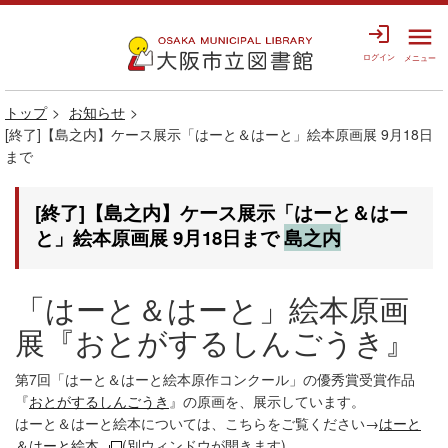
login
menu
ログイン
メニュー
トップ
お知らせ
[終了]【島之内】ケース展示「はーと＆はーと」絵本原画展 9月18日
まで
[終了]【島之内】ケース展示「はーと＆はー
と」絵本原画展 9月18日まで
島之内
「はーと＆はーと」絵本原画
展『おとがするしんごうき』
第7回「はーと＆はーと絵本原作コンクール」の優秀賞受賞作品
『
おとがするしんごうき
』の原画を、展示しています。
はーと＆はーと絵本については、こちらをご覧ください→
はーと
＆はーと絵本
(別ウィンドウが開きます)