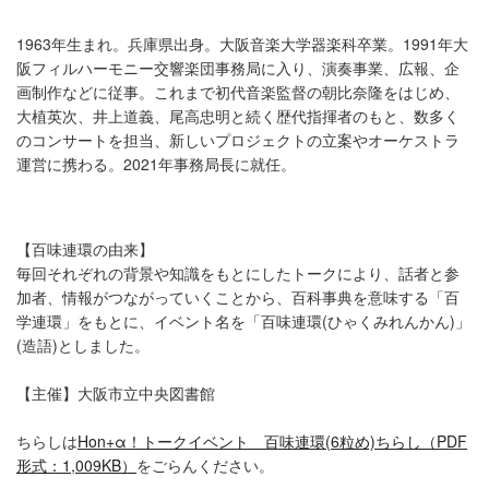
1963年生まれ。兵庫県出身。大阪音楽大学器楽科卒業。1991年大
阪フィルハーモニー交響楽団事務局に入り、演奏事業、広報、企
画制作などに従事。これまで初代音楽監督の朝比奈隆をはじめ、
大植英次、井上道義、尾高忠明と続く歴代指揮者のもと、数多く
のコンサートを担当、新しいプロジェクトの立案やオーケストラ
運営に携わる。2021年事務局長に就任。
【百味連環の由来】
毎回それぞれの背景や知識をもとにしたトークにより、話者と参
加者、情報がつながっていくことから、百科事典を意味する「百
学連環」をもとに、イベント名を「百味連環(ひゃくみれんかん)」
(造語)としました。
【主催】大阪市立中央図書館
ちらしは
Hon+α！トークイベント 百味連環(6粒め)ちらし（PDF
形式：1,009KB）
をごらんください。