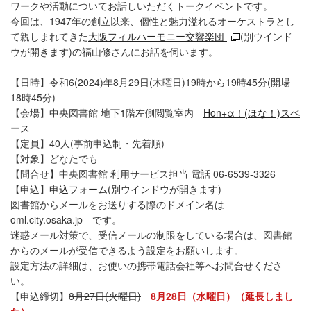
ワークや活動についてお話しいただくトークイベントです。
今回は、1947年の創立以来、個性と魅力溢れるオーケストラとし
て親しまれてきた
大阪フィルハーモニー交響楽団
(別ウインド
ウが開きます)の福山修さんにお話を伺います。
【日時】令和6(2024)年8月29日(木曜日)19時から19時45分(開場
18時45分)
【会場】中央図書館 地下1階左側閲覧室内
Hon+α！(ほな！)スペ
ース
【定員】40人(事前申込制・先着順)
【対象】どなたでも
【問合せ】中央図書館 利用サービス担当 電話 06-6539-3326
【申込】
申込フォーム
(別ウインドウが開きます)
図書館からメールをお送りする際のドメイン名は
oml.city.osaka.jp です。
迷惑メール対策で、受信メールの制限をしている場合は、図書館
からのメールが受信できるよう設定をお願いします。
設定方法の詳細は、お使いの携帯電話会社等へお問合せくださ
い。
【申込締切】
8月27日(火曜日)
8月28日（水曜日）（延長しまし
た）