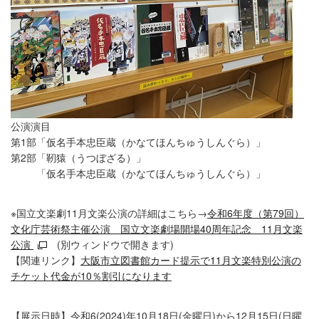
公演演目
第1部「仮名手本忠臣蔵（かなてほんちゅうしんぐら）」
第2部「靭猿（うつぼざる）」
「仮名手本忠臣蔵（かなてほんちゅうしんぐら）」
※国立文楽劇11月文楽公演の詳細はこちら→
令和6年度（第79回）
文化庁芸術祭主催公演 国立文楽劇場開場40周年記念 11月文楽
公演
(別ウィンドウで開きます)
【関連リンク】
大阪市立図書館カード提示で11月文楽特別公演の
チケット代金が10％割引になります
【展示日時】令和6(2024)年10月18日(金曜日)から12月15日(日曜