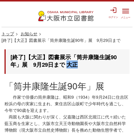
login
menu
ログイン
メニュー
トップ
お知らせ
[終了]【大正】図書展示「筒井康隆生誕90年」展 9月29日まで
[終了]【大正】図書展示「筒井康隆生誕90
年」展 9月29日まで
大正
「筒井康隆生誕90年」展
作家で俳優の筒井康隆は、昭和9（1934）年9月24日に住吉区
粉浜の母の実家に生まれ、東住吉区山坂町で少年時代を過ごし、
今年で90歳を迎えます。
両親も大阪に関わりが深く、父嘉隆は西区北堀江に代々続いた
藍玉商を生家とし、大阪市立天王寺動物園長や大阪市立自然科学
博物館（現大阪市立自然史博物館）長を務めた動物生態学者で、