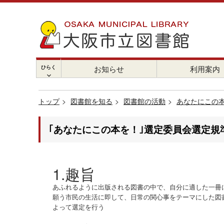
ひらく
お知らせ
利用案内
chevron_right
トップ
図書館を知る
図書館の活動
あなたにこの
｢あなたにこの本を！｣選定委員会選定規
1.趣旨
あふれるように出版される図書の中で、自分に適した一冊
願う市民の生活に即して、日常の関心事をテーマにした図
よって選定を行う