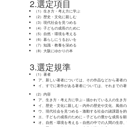
2.選定項目
（1）生き方・考え方に学ぶ
（2）歴史・文化に親しむ
（3）現代社会を見つめる
（4）子どもの成長のために
（5）自然・環境を考える
（6）暮らしにうるおいを
（7）知識・教養を深める
（8）大阪にゆかりの本
3.選定規準
（1）著者
ア、新しい著者については、その作品などから著者の
イ、すでに著作がある著者については、それまでの著
（2）内容
ア、生き方・考え方に学ぶ－描かれている人の生き方
イ、歴史・文化に親しむ－内外の歴史や文化、風俗の
ウ、現代社会を見つめる－激動する社会の諸課題を的
エ、子どもの成長のために－子どもの豊かな成長を願
オ、自然・環境を考える－自然の中での人間の生存、