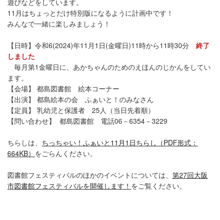
遊びなどをしています。
11月はちょっとだけ特別版になるように計画中です！
みんなで一緒に楽しみましょう！
【日時】令和6(2024)年11月1日(金曜日)11時から11時30分
終了
しました
毎月第1金曜日に、あかちゃんのためのえほんのじかんをしてい
ます。
【会場】 都島図書館 絵本コーナー
【出演】 都島絵本の会 ふぁいと！のみなさん
【定員】 乳幼児と保護者 25人（当日先着順）
【問い合わせ】 都島図書館 電話06－6354－3229
ちらしは、
ちっちゃい！ふぁいと11月1日ちらし（PDF形式：
664KB）
をごらんください。
図書館フェスティバルのほかのイベントについては、
第27回大阪
市図書館フェスティバルを開催します！
をご覧ください。