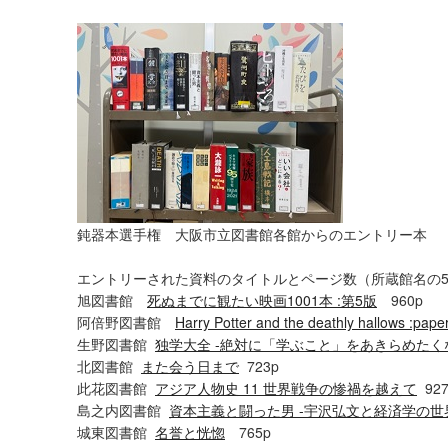
鈍器本選手権 大阪市立図書館各館からのエントリー本
エントリーされた資料のタイトルとページ数（所蔵館名の5
旭図書館
死ぬまでに観たい映画1001本 :第5版
960p
阿倍野図書館
Harry Potter and the deathly hallows :pape
生野図書館
独学大全 -絶対に「学ぶこと」をあきらめたく
北図書館
また会う日まで
723p
此花図書館
アジア人物史 11 世界戦争の惨禍を越えて
927
島之内図書館
資本主義と闘った男 -宇沢弘文と経済学の世
城東図書館
名誉と恍惚
765p