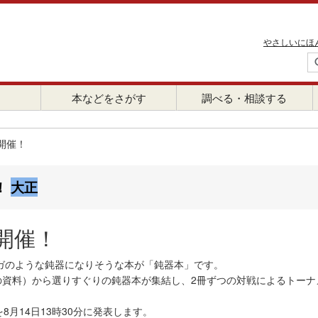
やさしいにほ
本などをさがす
調べる・相談する
開催！
！
大正
開催！
ガのような鈍器になりそうな本が「鈍器本」です。
の資料）から選りすぐりの鈍器本が集結し、2冊ずつの対戦によるトー
月14日13時30分に発表します。