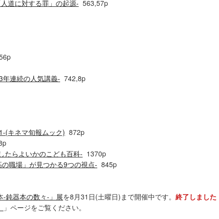
「人道に対する罪」の起源-
563,57p
56p
23年連続の人気講義-
742,8p
1-(キネマ旬報ムック)
872p
8p
したらよいかのこども百科-
1370p
高の職場」が見つかる9つの視点-
845p
-鈍器本の数々-」展
を8月31日(土曜日)まで開催中です。
終了しました
）
」ページをご覧ください。