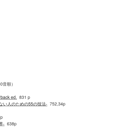
0音順）
rback ed.
831 p
ない人のための55の技法-
752,34p
p
界-
638p