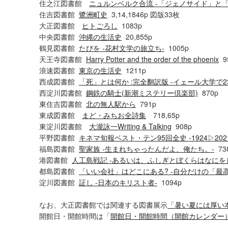
住之江図書館
ニュルンベルク合流 -「ジェノサイド」と
住吉図書館
鷺洲町史
3,14,1846p 図版33枚
大正図書館
ヒトごろし
1083p
中央図書館
沖縄の生活史
20,855p
鶴見図書館
たびを -花村文学の旅立ち-
1005p
天王寺図書館
Harry Potter and the order of the phoenix
9
浪速図書館
東京の生活史
1211p
西成図書館
「死」とは何か :完全翻訳版 -イェール大学で
西淀川図書館
鋼鉄の騎士(新潮ミステリー倶楽部)
870p
東住吉図書館
北の無人駅から
791p
東成図書館
まど・みちお全詩集
718,65p
東淀川図書館
大瀧詠一Writing & Talking
908p
平野図書館
キネマ旬報ベスト・テン95回全史 -1924▷202
福島図書館
聖家族 -生まれちゃったんだよ、俺たち。-
73
港図書館
人工島戦記 -あるいは、ふしぎとぼくらはなにを
都島図書館
「いい会社」はどこにある? -自分だけの「最
淀川図書館
証し -日本のキリスト者-
1094p
なお、大正図書館では関連する図書展示
「暑い夏には厚い本
開館日・開館時間は「
開館日・開館時間（開館カレンダー