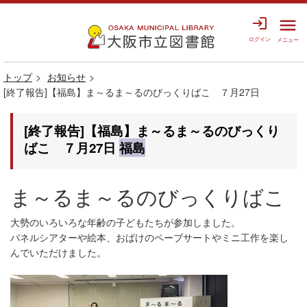
login
menu
ログイン
メニュー
トップ
お知らせ
[終了報告]【福島】ま～るま～るのびっくりばこ ７月27日
[終了報告]【福島】ま～るま～るのびっくり
ばこ ７月27日
福島
ま～るま～るのびっくりばこ
大勢のいろいろな年齢の子どもたちが参加しました。
バネルシアターや絵本、おばけのペーブサートやミニ工作を楽し
んでいただけました。