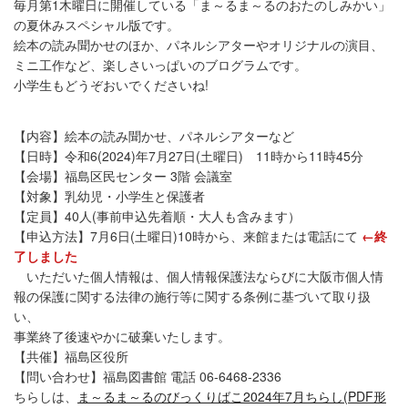
毎月第1木曜日に開催している「ま～るま～るのおたのしみかい」
の夏休みスペシャル版です。
絵本の読み聞かせのほか、パネルシアターやオリジナルの演目、
ミニ工作など、楽しさいっぱいのブログラムです。
小学生もどうぞおいでくださいね!
【内容】絵本の読み聞かせ、パネルシアターなど
【日時】令和6(2024)年7月27日(土曜日) 11時から11時45分
【会場】福島区民センター 3階 会議室
【対象】乳幼児・小学生と保護者
【定員】40人(事前申込先着順・大人も含みます）
【申込方法】7月6日(土曜日)10時から、来館または電話にて
←終
了しました
いただいた個人情報は、個人情報保護法ならびに大阪市個人情
報の保護に関する法律の施行等に関する条例に基づいて取り扱
い、
事業終了後速やかに破棄いたします。
【共催】福島区役所
【問い合わせ】福島図書館 電話 06-6468-2336
ちらしは、
ま～るま～るのびっくりばこ2024年7月ちらし(PDF形