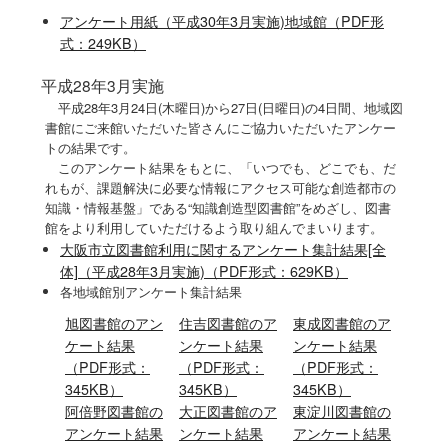
アンケート用紙（平成30年3月実施)地域館（PDF形
式：249KB）
平成28年3月実施
平成28年3月24日(木曜日)から27日(日曜日)の4日間、地域図
書館にご来館いただいた皆さんにご協力いただいたアンケー
トの結果です。
このアンケート結果をもとに、「いつでも、どこでも、だ
れもが、課題解決に必要な情報にアクセス可能な創造都市の
知識・情報基盤」である“知識創造型図書館”をめざし、図書
館をより利用していただけるよう取り組んでまいります。
大阪市立図書館利用に関するアンケート集計結果[全
体]（平成28年3月実施)（PDF形式：629KB）
各地域館別アンケート集計結果
旭図書館
のアン
住吉図書館
のア
東成図書館
のア
ケート結果
ンケート結果
ンケート結果
（PDF形式：
（PDF形式：
（PDF形式：
345KB）
345KB）
345KB）
阿倍野図書館
の
大正図書館
のア
東淀川図書館
の
アンケート結果
ンケート結果
アンケート結果