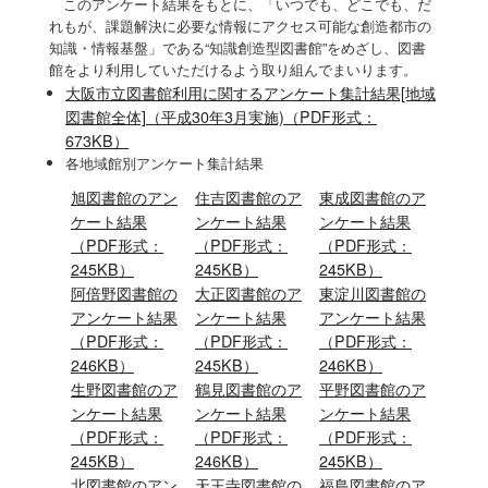
このアンケート結果をもとに、「いつでも、どこでも、だ
れもが、課題解決に必要な情報にアクセス可能な創造都市の
知識・情報基盤」である“知識創造型図書館”をめざし、図書
館をより利用していただけるよう取り組んでまいります。
大阪市立図書館利用に関するアンケート集計結果[地域
図書館全体]（平成30年3月実施)（PDF形式：
673KB）
各地域館別アンケート集計結果
旭図書館のアン
住吉図書館
のア
東成図書館
のア
ケート結果
ンケート結果
ンケート結果
（PDF形式：
（PDF形式：
（PDF形式：
245KB）
245KB）
245KB）
阿倍野図書館
の
大正図書館
のア
東淀川図書館
の
アンケート結果
ンケート結果
アンケート結果
（PDF形式：
（PDF形式：
（PDF形式：
246KB）
245KB）
246KB）
生野図書館
のア
鶴見図書館
のア
平野図書館
のア
ンケート結果
ンケート結果
ンケート結果
（PDF形式：
（PDF形式：
（PDF形式：
245KB）
246KB）
245KB）
北図書館
のアン
天王寺図書館
の
福島図書館
のア