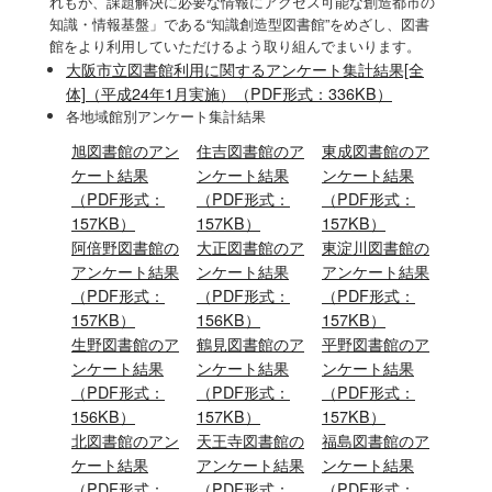
れもが、課題解決に必要な情報にアクセス可能な創造都市の
知識・情報基盤」である“知識創造型図書館”をめざし、図書
館をより利用していただけるよう取り組んでまいります。
大阪市立図書館利用に関するアンケート集計結果[全
体]（平成24年1月実施）（PDF形式：336KB）
各地域館別アンケート集計結果
旭図書館
のアン
住吉図書館
のア
東成図書館
のア
ケート結果
ンケート結果
ンケート結果
（PDF形式：
（PDF形式：
（PDF形式：
157KB）
157KB）
157KB）
阿倍野図書館
の
大正図書館
のア
東淀川図書館
の
アンケート結果
ンケート結果
アンケート結果
（PDF形式：
（PDF形式：
（PDF形式：
157KB）
156KB）
157KB）
生野図書館
のア
鶴見図書館
のア
平野図書館
のア
ンケート結果
ンケート結果
ンケート結果
（PDF形式：
（PDF形式：
（PDF形式：
156KB）
157KB）
157KB）
北図書館
のアン
天王寺図書館
の
福島図書館
のア
ケート結果
アンケート結果
ンケート結果
（PDF形式：
（PDF形式：
（PDF形式：