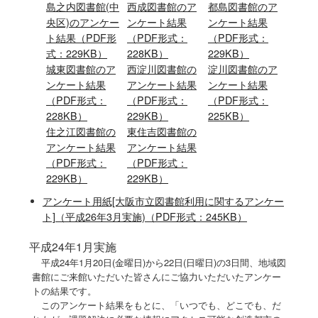
島之内図書館(中
西成図書館
のア
都島図書館
のア
央区)
のアンケー
ンケート結果
ンケート結果
ト結果
（PDF形
（PDF形式：
（PDF形式：
式：229KB）
228KB）
229KB）
城東図書館
のア
西淀川図書館
の
淀川図書館
のア
ンケート結果
アンケート結果
ンケート結果
（PDF形式：
（PDF形式：
（PDF形式：
228KB）
229KB）
225KB）
住之江図書館
の
東住吉図書館
の
アンケート結果
アンケート結果
（PDF形式：
（PDF形式：
229KB）
229KB）
アンケート用紙[大阪市立図書館利用に関するアンケー
ト]（平成26年3月実施)（PDF形式：245KB）
平成24年1月実施
平成24年1月20日(金曜日)から22日(日曜日)の3日間、地域図
書館にご来館いただいた皆さんにご協力いただいたアンケー
トの結果です。
このアンケート結果をもとに、「いつでも、どこでも、だ