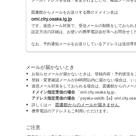
図書館からメールをお送りする際のドメイン名は
oml.city.osaka.lg.jp
です。迷惑メール対策で、受信メールの制限をしておられ
設定方法の詳細は、お使いの携帯電話会社等へお問合せく
なお、予約通知メールをお送りしているアドレスは送信専
メールが届かないとき
お知らせメールが届かないときは、登録内容・予約状況を
登録・変更確認メールが24時間以内に届かない場合は、い
迷惑メール対策をしておられる場合は、図書館からのメー
ドメイン指定受信の場合
「oml.city.osaka.lg.jp」
アドレス指定受信の場合
「yoyaku-osklib【a】oml.c
図書館からのメールが届きません
詳しくは⇒
携帯電話のアドレスもご利用いただけます。
ご注意