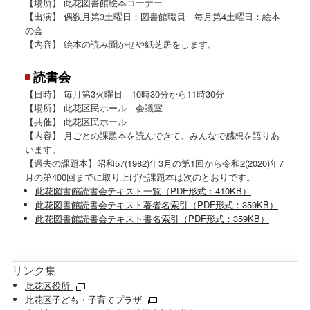
【場所】 此花図書館絵本コーナー
【出演】 偶数月第3土曜日：図書館職員 毎月第4土曜日：絵本
の会
【内容】 絵本の読み聞かせや紙芝居をします。
読書会
【日時】 毎月第3火曜日 10時30分から11時30分
【場所】 此花区民ホール 会議室
【共催】 此花区民ホール
【内容】 月ごとの課題本を読んできて、みんなで感想を語りあ
います。
【過去の課題本】昭和57(1982)年3月の第1回から令和2(2020)年7
月の第400回までに取り上げた課題本は次のとおりです。
此花図書館読書会テキスト一覧（PDF形式：410KB）
此花図書館読書会テキスト著者名索引（PDF形式：359KB）
此花図書館読書会テキスト書名索引（PDF形式：359KB）
リンク集
此花区役所
此花区子ども・子育てプラザ