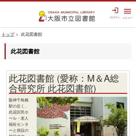
login
menu
ログイン
メニュー
トップ
此花図書館
此花図書館
此花図書館 (愛称：M＆A総
合研究所 此花図書館)
阪神千鳥橋
駅の近く、
此花区民ホ
ール・老人
福祉センタ
ーと併設の