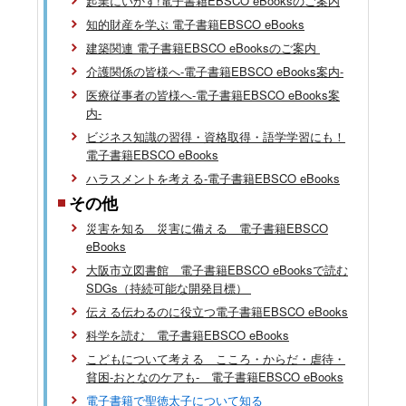
起業にいかす!電子書籍EBSCO eBooksのご案内
知的財産を学ぶ 電子書籍EBSCO eBooks
建築関連 電子書籍EBSCO eBooksのご案内
介護関係の皆様へ-電子書籍EBSCO eBooks案内-
医療従事者の皆様へ-電子書籍EBSCO eBooks案
内-
ビジネス知識の習得・資格取得・語学学習にも！
電子書籍EBSCO eBooks
ハラスメントを考える-電子書籍EBSCO eBooks
その他
災害を知る 災害に備える 電子書籍EBSCO
eBooks
大阪市立図書館 電子書籍EBSCO eBooksで読む
SDGs（持続可能な開発目標）
伝える伝わるのに役立つ電子書籍EBSCO eBooks
科学を読む 電子書籍EBSCO eBooks
こどもについて考える こころ・からだ・虐待・
貧困-おとなのケアも- 電子書籍EBSCO eBooks
電子書籍で聖徳太子について知る