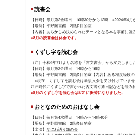
読書会
【日時】毎月第2金曜日 10時30分から12時 ※2024年4
【場所】平野図書館 2階多目的室
【内容】あらかじめ決められたテーマとなる本を事前に読
※8月の読書会は休会です。
くずし字を読む会
（注）令和6年7月より名称を「古文書会」から変更しまし
【日時】毎月第2金曜日 14時から16時
【場所】平野図書館 2階多目的室【内容】ある程度経験
※現在、くずし字を読む会は新規入会を受け付けていませ
江戸時代にくずし字で書かれた古文書や旅日記などを読み
※8月のくずし字を読む会は8/21に振替になりました。
おとなのためのおはなし会
【日時】毎月第4水曜日 14時から14時40分
【場所】平野図書館 2階多目的室
【出演】
なにわ語り部の会