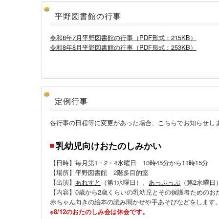
平野図書館の行事
令和8年7月平野図書館の行事（PDF形式：215KB）
令和8年8月平野図書館の行事（PDF形式：253KB）
定例行事
各行事の日程等に変更があった場合、こちらでお知らせし
乳幼児向けおたのしみかい
【日時】毎月第1・2・4水曜日 10時45分から11時15分
【場所】平野図書館 2階多目的室
【出演】
あれすと
（第1水曜日）、
あっぷっぷ
（第2水曜日
【内容】0歳から2歳くらいの乳幼児とその保護者ためのお
赤ちゃん向きの絵本の読み聞かせや手あそびなどをします
※8/12のおたのしみ会は休会です。