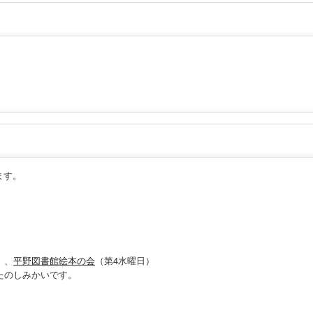
ます。
）、
平野図書館絵本の会
（第4水曜日）
たのしみかいです。
。