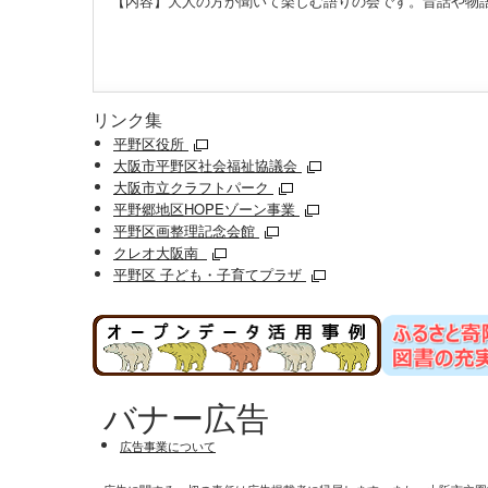
【内容】大人の方が聞いて楽しむ語りの会です。昔話や物
リンク集
平野区役所
大阪市平野区社会福祉協議会
大阪市立クラフトパーク
平野郷地区HOPEゾーン事業
平野区画整理記念会館
クレオ大阪南
平野区 子ども・子育てプラザ
バナー広告
広告事業について