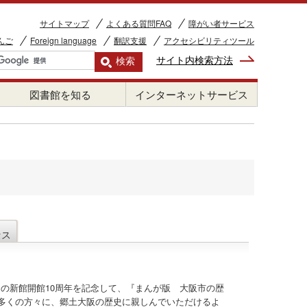
サイトマップ
よくある質問FAQ
障がい者サービス
んご
Foreign language
翻訳支援
アクセシビリティツール
サイト内検索方法
図書館を知る
インターネットサービス
セス
この新館開館10周年を記念して、『まんが版 大阪市の歴
多くの方々に、郷土大阪の歴史に親しんでいただけるよ