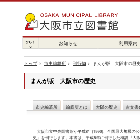
ひらく
お知らせ
利用案内
chevron_right
トップ
市史編纂所
刊行物
まんが版 大阪市の歴
まんが版 大阪市の歴史
市史編纂所
編纂所とは
大阪の歴史
古文書
大阪市立中央図書館が平成8年(1996)、全国最大規模
史』を刊行します。本書は、平成8年に刊行した概説『大