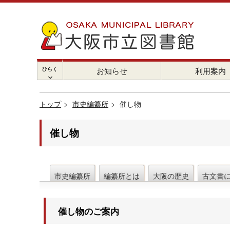
ひらく
お知らせ
利用案内
chevron_right
トップ
市史編纂所
催し物
催し物
市史編纂所
編纂所とは
大阪の歴史
古文書
催し物のご案内