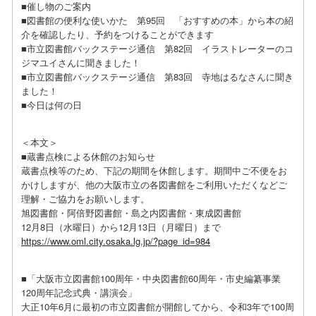
■催し物のご案内
■図書館の便利な使いかた 第95回 「おすすめの本」から本の紹
介を確認したり、予約をつけることができます
■市立図書館バックステージ通信 第82回 イラストレーターのコ
ジマユイさんに聞きました！
■市立図書館バックステージ通信 第83回 寺地はるなさんに聞き
ました！
■今日は何の日
＜本文＞
■蔵書点検による休館のお知らせ
蔵書点検等のため、下記の期間を休館します。期間中ご不便をお
かけしますが、他の大阪市立の各図書館をご利用いただくなどご
理解・ご協力をお願いします。
旭図書館・阿倍野図書館・島之内図書館・東成図書館
12月8日（水曜日）から12月13日（月曜日）まで
https://www.oml.city.osaka.lg.jp/?page_id=984
■「大阪市立図書館100周年・中央図書館60周年・市史編纂事業
120周年記念式典・講演会」
大正10年6月に最初の市立図書館が開館してから、令和3年で100周