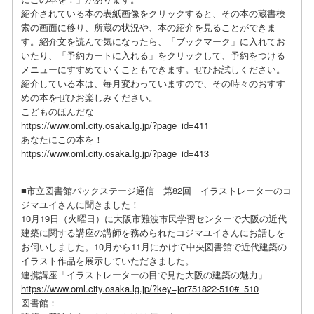
紹介されている本の表紙画像をクリックすると、その本の蔵書検
索の画面に移り、所蔵の状況や、本の紹介を見ることができま
す。紹介文を読んで気になったら、「ブックマーク」に入れてお
いたり、「予約カートに入れる」をクリックして、予約をつける
メニューにすすめていくこともできます。ぜひお試しください。
紹介している本は、毎月変わっていますので、その時々のおすす
めの本をぜひお楽しみください。
こどものほんだな
https://www.oml.city.osaka.lg.jp/?page_id=411
あなたにこの本を！
https://www.oml.city.osaka.lg.jp/?page_id=413
■市立図書館バックステージ通信 第82回 イラストレーターのコ
ジマユイさんに聞きました！
10月19日（火曜日）に大阪市難波市民学習センターで大阪の近代
建築に関する講座の講師を務められたコジマユイさんにお話しを
お伺いしました。10月から11月にかけて中央図書館で近代建築の
イラスト作品を展示していただきました。
連携講座「イラストレーターの目で見た大阪の建築の魅力」
https://www.oml.city.osaka.lg.jp/?key=jor751822-510#_510
図書館：