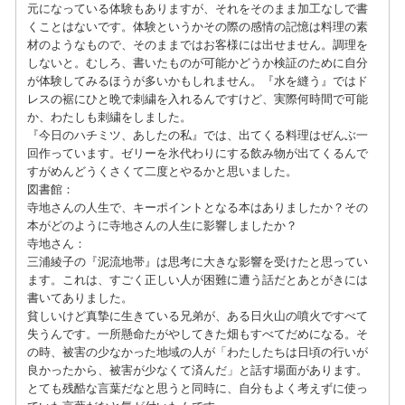
元になっている体験もありますが、それをそのまま加工なしで書
くことはないです。体験というかその際の感情の記憶は料理の素
材のようなもので、そのままではお客様には出せません。調理を
しないと。むしろ、書いたものが可能かどうか検証のために自分
が体験してみるほうが多いかもしれません。『水を縫う』ではド
レスの裾にひと晩で刺繍を入れるんですけど、実際何時間で可能
か、わたしも刺繍をしました。
『今日のハチミツ、あしたの私』では、出てくる料理はぜんぶ一
回作っています。ゼリーを氷代わりにする飲み物が出てくるんで
すがめんどうくさくて二度とやるかと思いました。
図書館：
寺地さんの人生で、キーポイントとなる本はありましたか？その
本がどのように寺地さんの人生に影響しましたか？
寺地さん：
三浦綾子の『泥流地帯』は思考に大きな影響を受けたと思ってい
ます。これは、すごく正しい人が困難に遭う話だとあとがきには
書いてありました。
貧しいけど真摯に生きている兄弟が、ある日火山の噴火ですべて
失うんです。一所懸命たがやしてきた畑もすべてだめになる。そ
の時、被害の少なかった地域の人が「わたしたちは日頃の行いが
良かったから、被害が少なくて済んだ」と話す場面があります。
とても残酷な言葉だなと思うと同時に、自分もよく考えずに使っ