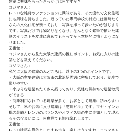
建築に興味をもったきっかけは何ですか？
コジマさん：
レトロな雑貨やファッションに興味があり、その流れで文化住宅
にも興味を持ちました。通っていた専門学校の付近には当時たく
さんの文化住宅が残っており、写真を撮って歩いたのがはじまり
です。写真だけでは物足りなくなり、なんとなく鉛筆で描いた建
物のイラストを友達に褒めてもらってから本格的に描くようにな
りました。
図書館：
コジマさんから見た大阪の建築の推しポイント、お気に入りの建
築などを教えてください。
コジマさん：
私的に大阪の建築のみどころは、以下の3つのポイントです。
・大阪の主要建築は大阪市の北浜駅周辺に密集しており、徒歩で
巡りやすい
・小ぶりな建築もたくさん残っており、気軽な気持ちで建築散策
ができる
・商業利用されている建築が多く、お客として建築に訪れやすい
そして、私のお気に入り建築は「芝川ビル」です。マヤ・インカ
風の装飾とレンガのバランスやオフィス街の中に突如として現れ
るその佇まいには、何度見ても惚れ惚れします。
図書館：
レトロ建築を目的としたまち歩き、楽しそうですね！コジマさん