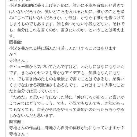
小説を感動的に盛り上げるために、誰かに不幸を背負わせ過ぎて
はいないだろうか。笑いどころを入れるために、誰かのことを踏
みにじってはいないだろうか。小説は、かならず誰かを傷つけて
しまうものでもあります。誰も傷つかない小説などない。それで
も、自分はこれを書くのか、書きたいのか、ということは考えま
す。
図書館:
小説を書かれる時に悩んだり苦しんだりすることはあります
か？
寺地さん：
デビュー前から気づいてたんですけど、わたしにはなにもないん
です。きらめくセンスも豊かなアイデアも、知識もなんにもな
い。でも書き始めたものを最後まで書くことはできるし、納得い
くまでなおせる我慢強さもあるんです。これはすごく大事なこと
だと自分では思っています。
「だめだ」と思いそうになった時に「伸びしろがある」と言いか
えてみてはどうでしょう。でも、小説でもなんでも、才能があっ
てもなくても、自分がそれをやるって決めたのだったらもうやる
しかないんだと思います。
図書館：
寺地さんの作品は、寺地さん自身の体験が元になっていますか？
寺地さん：