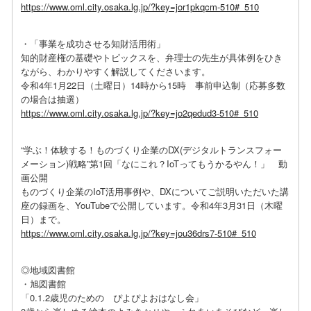
https://www.oml.city.osaka.lg.jp/?key=jor1pkqcm-510#_510
・「事業を成功させる知財活用術」
知的財産権の基礎やトピックスを、弁理士の先生が具体例をひき
ながら、わかりやすく解説してくださいます。
令和4年1月22日（土曜日）14時から15時 事前申込制（応募多数
の場合は抽選）
https://www.oml.city.osaka.lg.jp/?key=jo2qedud3-510#_510
“学ぶ！体験する！ものづくり企業のDX(デジタルトランスフォー
メーション)戦略”第1回「なにこれ？IoTってもうかるやん！」 動
画公開
ものづくり企業のIoT活用事例や、DXについてご説明いただいた講
座の録画を、YouTubeで公開しています。令和4年3月31日（木曜
日）まで。
https://www.oml.city.osaka.lg.jp/?key=jou36drs7-510#_510
◎地域図書館
・旭図書館
「0.1.2歳児のための ぴよぴよおはなし会」