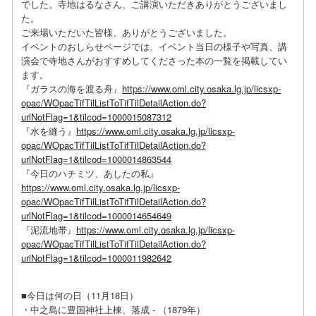
でした。寺地はるなさん、ご講演いただきありがとうございまし
た。
ご来場いただいた皆様、ありがとうございました。
イベントのおしらせページでは、イベント当日の様子や写真、講
演会で寺地さんがおすすめしてくださった本の一覧を掲載してい
ます。
『ガラスの海を渡る舟』
https://www.oml.city.osaka.lg.jp/licsxp-
opac/WOpacTifTilListToTifTilDetailAction.do?
urlNotFlag=1&tilcod=1000015087312
『水を縫う』
https://www.oml.city.osaka.lg.jp/licsxp-
opac/WOpacTifTilListToTifTilDetailAction.do?
urlNotFlag=1&tilcod=1000014863544
『今日のハチミツ、あしたの私』
https://www.oml.city.osaka.lg.jp/licsxp-
opac/WOpacTifTilListToTifTilDetailAction.do?
urlNotFlag=1&tilcod=1000014654649
『泥流地帯』
https://www.oml.city.osaka.lg.jp/licsxp-
opac/WOpacTifTilListToTifTilDetailAction.do?
urlNotFlag=1&tilcod=1000011982642
■今日は何の日（11月18日）
・中之島に豊国神社上棟、落成 - （1879年）