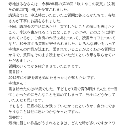
寺地はるなさんは、令和2年度の第38回「咲くやこの花賞」(文芸
その他部門[小説])を受賞されました。
講演会では、申込時にいただいたご質問に答えるかたちで、寺地
さんが丁寧にお話をされました。
今回、講演会の申込にあたり、質問したいことの項目を設けたと
ころ、小説を書かれるようになったきっかけや、どのように創作
されているか、ご自身の作品世界について、読書ライフについて
など、30を超える質問が寄せられました。いろんな思いをもって
寺地さんの作品が読まれ、愛されていることがよくわかる質問ば
かりで、質問をそのまま読ませていただくという形を取らせてい
ただきました。
質問のいくつかを紹介させていただきます。
図書館：
2012年に小説を書き始めたきっかけが知りたいです。
寺地さん：
書き始めたのは35歳でした。子どもが1歳で育休明けで人生で一番
忙しかったのにそんなことを始めてしまって、完全にどうかして
いたんだと思います。
でももう、正直小説しか残っていなかったというか、自分にでき
そうなことは他に思いつかなかったですね。
図書館：
最初に新しい作品がうまれるときは、どんな時が多いですか？ワ