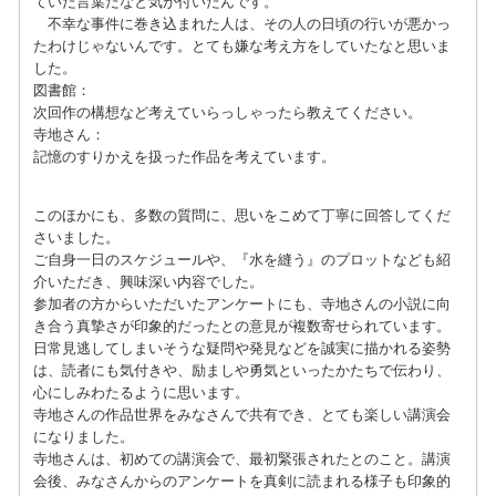
ていた言葉だなと気が付いたんです。
不幸な事件に巻き込まれた人は、その人の日頃の行いが悪かっ
たわけじゃないんです。とても嫌な考え方をしていたなと思いま
した。
図書館：
次回作の構想など考えていらっしゃったら教えてください。
寺地さん：
記憶のすりかえを扱った作品を考えています。
このほかにも、多数の質問に、思いをこめて丁寧に回答してくだ
さいました。
ご自身一日のスケジュールや、『水を縫う』のプロットなども紹
介いただき、興味深い内容でした。
参加者の方からいただいたアンケートにも、寺地さんの小説に向
き合う真摯さが印象的だったとの意見が複数寄せられています。
日常見逃してしまいそうな疑問や発見などを誠実に描かれる姿勢
は、読者にも気付きや、励ましや勇気といったかたちで伝わり、
心にしみわたるように思います。
寺地さんの作品世界をみなさんで共有でき、とても楽しい講演会
になりました。
寺地さんは、初めての講演会で、最初緊張されたとのこと。講演
会後、みなさんからのアンケートを真剣に読まれる様子も印象的