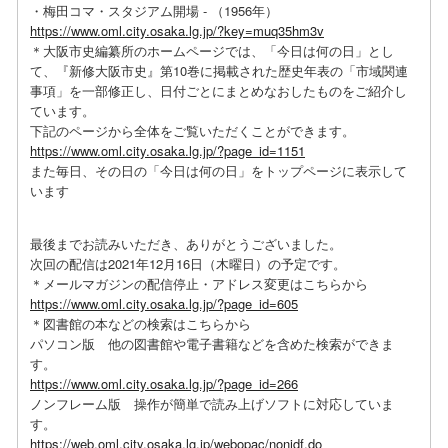
・梅田コマ・スタジアム開場 - （1956年）
https://www.oml.city.osaka.lg.jp/?key=muq35hm3v
＊大阪市史編纂所のホームページでは、「今日は何の日」とし
て、『新修大阪市史』第10巻に掲載された歴史年表の「市域関連
事項」を一部修正し、日付ごとにまとめなおしたものをご紹介し
ています。
下記のページから全体をご覧いただくことができます。
https://www.oml.city.osaka.lg.jp/?page_id=1151
また毎日、その日の「今日は何の日」をトップページに表示して
います
最後までお読みいただき、ありがとうございました。
次回の配信は2021年12月16日（木曜日）の予定です。
＊メールマガジンの配信停止・アドレス変更はこちらから
https://www.oml.city.osaka.lg.jp/?page_id=605
＊図書館の本などの検索はこちらから
パソコン版 他の図書館や電子書籍などを含めた検索ができま
す。
https://www.oml.city.osaka.lg.jp/?page_id=266
ノンフレーム版 操作が簡単で読み上げソフトに対応していま
す。
https://web.oml.city.osaka.lg.jp/webopac/nonidf.do