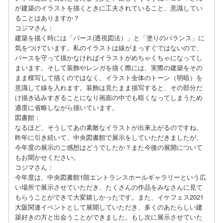
が建築のイラストを描くときに工夫されていること、意識してい
ることはありますか？
コジマさん：
建築を描く時には「パース(透視図法）」と「塗りのバランス」に
気をつけています。私のイラストは線がまっすぐではないので、
パースを守って描かなければイラストがめちゃくちゃになってし
まいます。そして装飾やレンガを描く際には、実際の建築をその
まま模写して描くのではなく、イラスト全体のトーン（明暗）を
意識して線を入れます。装飾は見たまま描写すると、その部分だ
け描き込みすぎることになり画面の中でも暗くなってしまうため
適度に省略しながら描いています。
図書館：
なるほど、そうしてあの素敵なイラストが出来上がるのですね。
昨年に引き続いて、中央図書館で展示をしていただきましたが、
今年度の展示のご感想はどうでしたか？また今後の展開について
もお聞かせください。
コジマさん：
今年度は、中央図書館1階エントランスホールギャラリーという広
い場所で展示させていただき、たくさんの作品をみなさんに見て
もらうことができて大変嬉しかったです。また、イケフェス2021
大阪関連イベントとして展開していただき、多くのあたらしい建
築好きの方と出会うことができました。もし次に展示させていた