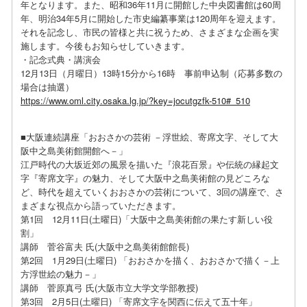
年となります。また、昭和36年11月に開館した中央図書館は60周
年、明治34年5月に開始した市史編纂事業は120周年を迎えます。
それを記念し、市民の皆様と共に祝うため、さまざまな企画を実
施します。今後もお知らせしていきます。
・記念式典・講演会
12月13日（月曜日）13時15分から16時 事前申込制（応募多数の
場合は抽選）
https://www.oml.city.osaka.lg.jp/?key=jocutgzfk-510#_510
■大阪連続講座「おおさかの芸術 －浮世絵、寄席文字、そして大
阪中之島美術館開館へ－」
江戸時代の大坂近郊の風景を描いた『浪花百景』や伝統の縁起文
字『寄席文字』の魅力、そして大阪中之島美術館の見どころな
ど、時代を超えていくおおさかの芸術について、3回の講座で、さ
まざまな視点から語っていただきます。
第1回 12月11日(土曜日)「大阪中之島美術館の果たす新しい役
割」
講師 菅谷富夫 氏(大阪中之島美術館館長)
第2回 1月29日(土曜日) 「おおさかを描く、おおさかで描く－上
方浮世絵の魅力－」
講師 菅原真弓 氏(大阪市立大学文学部教授)
第3回 2月5日(土曜日) 「寄席文字を関西に伝えて五十年」