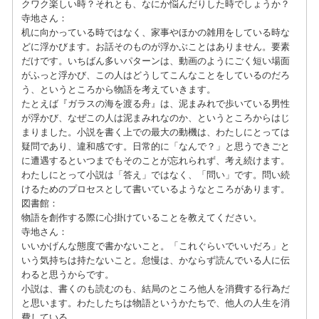
クワク楽しい時？それとも、なにか悩んだりした時でしょうか？
寺地さん：
机に向かっている時ではなく、家事やほかの雑用をしている時な
どに浮かびます。お話そのものが浮かぶことはありません。要素
だけです。いちばん多いパターンは、動画のようにごく短い場面
がふっと浮かび、この人はどうしてこんなことをしているのだろ
う、というところから物語を考えていきます。
たとえば『ガラスの海を渡る舟』は、泥まみれで歩いている男性
が浮かび、なぜこの人は泥まみれなのか、というところからはじ
まりました。小説を書く上での最大の動機は、わたしにとっては
疑問であり、違和感です。日常的に「なんで？」と思うできごと
に遭遇するといつまでもそのことが忘れられず、考え続けます。
わたしにとって小説は「答え」ではなく、「問い」です。問い続
けるためのプロセスとして書いているようなところがあります。
図書館：
物語を創作する際に心掛けていることを教えてください。
寺地さん：
いいかげんな態度で書かないこと。「これぐらいでいいだろ」と
いう気持ちは持たないこと。怠慢は、かならず読んでいる人に伝
わると思うからです。
小説は、書くのも読むのも、結局のところ他人を消費する行為だ
と思います。わたしたちは物語というかたちで、他人の人生を消
費している。