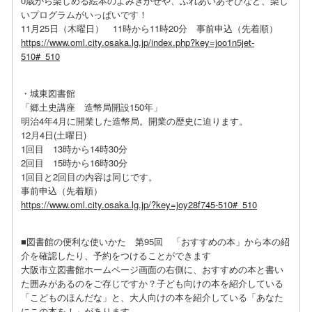
0歳から楽しめる絵本のよみきかせや、ふれあいあそびなど、楽し
いプログラムがいっぱいです！
11月25日（木曜日） 11時から11時20分 事前申込（先着順）
https://www.oml.city.osaka.lg.jp/index.php?key=joo1n5jet-
510#_510
・城東図書館
「郷土史講座 造幣局開設150年」
明治4年4月に開業した造幣局。開業の歴史に迫ります。
12月4日(土曜日)
1回目 13時から14時30分
2回目 15時から16時30分
1回目と2回目の内容は同じです。
事前申込（先着順）
https://www.oml.city.osaka.lg.jp/?key=joy28f745-510#_510
■図書館の便利な使いかた 第95回 「おすすめの本」から本の紹
介を確認したり、予約をつけることができます
大阪市立図書館ホームページ画面の右側に、おすすめの本と書い
た囲みがあるのをご存じですか？子ども向けの本を紹介している
「こどものほんだな」と、大人向けの本を紹介している「あなた
にこの本を！」があります。