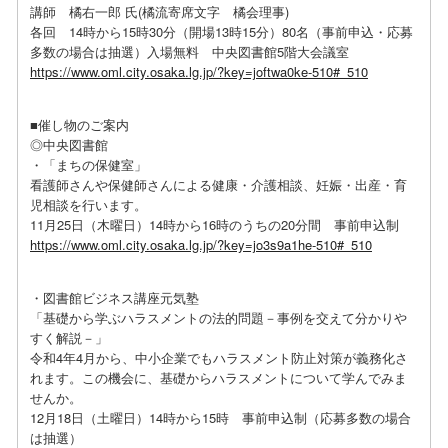
講師 橘右一郎 氏(橘流寄席文字 橘会理事)
各回 14時から15時30分（開場13時15分）80名（事前申込・応募
多数の場合は抽選）入場無料 中央図書館5階大会議室
https://www.oml.city.osaka.lg.jp/?key=joftwa0ke-510#_510
■催し物のご案内
◎中央図書館
・「まちの保健室」
看護師さんや保健師さんによる健康・介護相談、妊娠・出産・育
児相談を行います。
11月25日（木曜日）14時から16時のうちの20分間 事前申込制
https://www.oml.city.osaka.lg.jp/?key=jo3s9a1he-510#_510
・図書館ビジネス講座元気塾
「基礎から学ぶハラスメントの法的問題－事例を交えて分かりや
すく解説－」
令和4年4月から、中小企業でもハラスメント防止対策が義務化さ
れます。この機会に、基礎からハラスメントについて学んでみま
せんか。
12月18日（土曜日）14時から15時 事前申込制（応募多数の場合
は抽選）