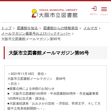
login
menu
ログイン
メニュー
トップ
図書館を知る
図書館からの情報発信
メルマガ
メールマガジン最新号およびバックナンバー
大阪市立図書館メールマガジン第95号
大阪市立図書館メールマガジン第95号
＜2021年11月18日 発信＞
大阪市立図書館メールマガジン 第95号
＜目次＞
■蔵書点検による休館のお知らせ
■「大阪市立図書館100周年・中央図書館60周年・市史編纂事業
120周年記念式典・講演会」
■大阪連続講座「おおさかの芸術 －浮世絵、寄席文字、そして大
阪中之島美術館開館へ－」