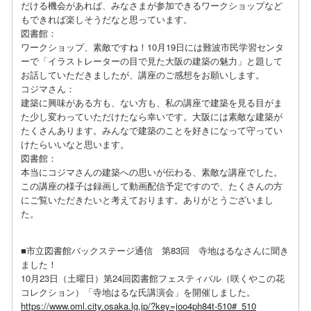
だける機会があれば、みなさまが参加できるワークショップなど
もできれば楽しそうだなと思っています。
図書館：
ワークショップ、素敵ですね！10月19日には難波市民学習センタ
ーで「イラストレーターの目で見た大阪の建築の魅力」と題して
お話していただきましたが、講座のご感想をお願いします。
コジマさん：
建築に興味がある方も、ない方も、私の講座で建築を見る目がま
た少し変わっていただけたなら幸いです。大阪には素敵な建築が
たくさんあります。みんなで建築のことを好きになって守ってい
けたらいいなと思います。
図書館：
本当にコジマさんの建築への思いが伝わる、素敵な講座でした。
この講座の様子は録画して動画配信予定ですので、たくさんの方
にご覧いただきたいと考えております。ありがとうございまし
た。
■市立図書館バックステージ通信 第83回 寺地はるなさんに聞き
ました！
10月23日（土曜日）第24回図書館フェスティバル（咲くやこの花
コレクション）「寺地はるな氏講演会」を開催しました。
https://www.oml.city.osaka.lg.jp/?key=joo4ph84t-510#_510