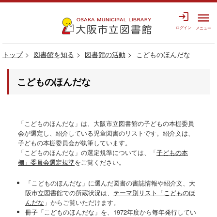
login
menu
ログイン
メニュー
トップ
図書館を知る
図書館の活動
こどものほんだな
こどものほんだな
「こどものほんだな」は、大阪市立図書館の子どもの本棚委員
会が選定し、紹介している児童図書のリストです。紹介文は、
子どもの本棚委員会が執筆しています。
「こどものほんだな」の選定規準については、「
子どもの本
棚」委員会選定規準
をご覧ください。
「こどものほんだな」に選んだ図書の書誌情報や紹介文、大
阪市立図書館での所蔵状況は、
テーマ別リスト「こどものほ
んだな
」からご覧いただけます。
冊子「こどものほんだな」を、1972年度から毎年発行してい