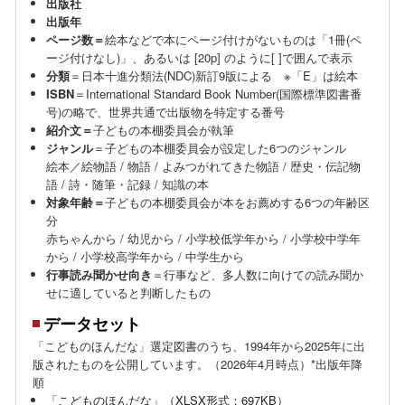
出版社
出版年
ページ数＝
絵本などで本にページ付けがないものは「1冊(ペ
ージ付けなし)」、あるいは [20p] のように[ ]で囲んで表示
分類
＝日本十進分類法(NDC)新訂9版による ※「E」は絵本
ISBN
＝International Standard Book Number(国際標準図書番
号)の略で、世界共通で出版物を特定する番号
紹介文＝
子どもの本棚委員会が執筆
ジャンル
＝子どもの本棚委員会が設定した6つのジャンル
絵本／絵物語 / 物語 / よみつがれてきた物語 / 歴史・伝記物
語 / 詩・随筆・記録 / 知識の本
対象年齢＝
子どもの本棚委員会が本をお薦めする6つの年齢区
分
赤ちゃんから / 幼児から / 小学校低学年から / 小学校中学年
から / 小学校高学年から / 中学生から
行事読み聞かせ向き
＝行事など、多人数に向けての読み聞か
せに適していると判断したもの
データセット
「こどものほんだな」選定図書のうち、1994年から2025年に出
版されたものを公開しています。（2026年4月時点）*出版年降
順
「こどものほんだな」（XLSX形式：697KB）