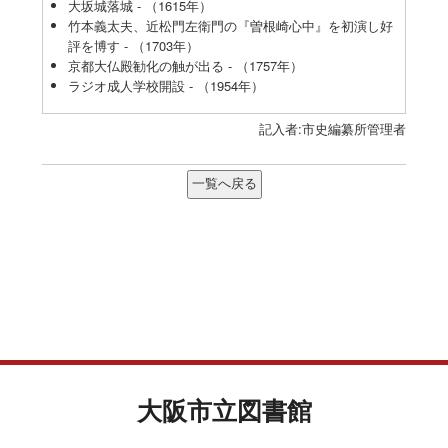
大坂城落城 - （1615年）
竹本義太夫、近松門左衛門の『曽根崎心中』を初演し好
評を博す - （1703年）
京都大仏殿勧化の触が出る - （1757年）
ラジオ成人学校開設 - （1954年）
記入者:市史編纂所管理者
大阪市立図書館