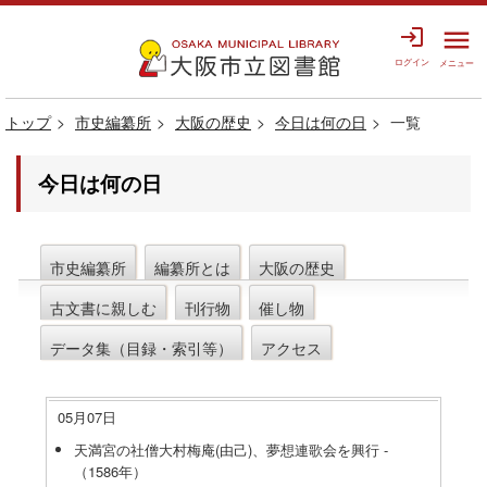
login
menu
ログイン
メニュー
トップ
市史編纂所
大阪の歴史
今日は何の日
一覧
今日は何の日
市史編纂所
編纂所とは
大阪の歴史
古文書に親しむ
刊行物
催し物
データ集（目録・索引等）
アクセス
05月07日
天満宮の社僧大村梅庵(由己)、夢想連歌会を興行 -
（1586年）