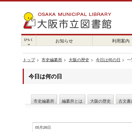
ひらく
お知らせ
利用案内
chevron_right
トップ
市史編纂所
大阪の歴史
今日は何の日
一
今日は何の日
市史編纂所
編纂所とは
大阪の歴史
古文書
05月26日