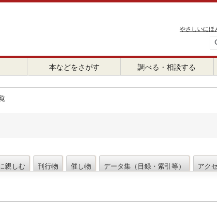
やさしいにほ
本などをさがす
調べる・相談する
覧
に親しむ
刊行物
催し物
データ集（目録・索引等）
アク