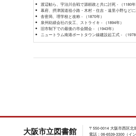
渡辺勧ら、宇治川合戦で源頼政と共に討死 - （1180
幕府、摂津国道祖小路・木村・住吉・遠里小野などに新儀
舎密局、理学校と改称 - （1870年）
泉州紡績会社の女工、ストライキ - （1894年）
旧市制下での最後の市会開会 - （1943年）
ニュートラム南港ポートタウン線建設起工式 - （197
〒550-0014 大阪市西区
大阪市立図書館
電話：06-6539-3300（