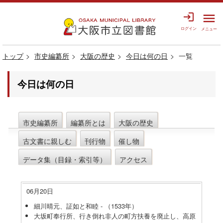
login
menu
ログイン
メニュー
トップ
市史編纂所
大阪の歴史
今日は何の日
一覧
今日は何の日
市史編纂所
編纂所とは
大阪の歴史
古文書に親しむ
刊行物
催し物
データ集（目録・索引等）
アクセス
06月20日
細川晴元、証如と和睦 - （1533年）
大坂町奉行所、行き倒れ非人の町方扶養を廃止し、高原