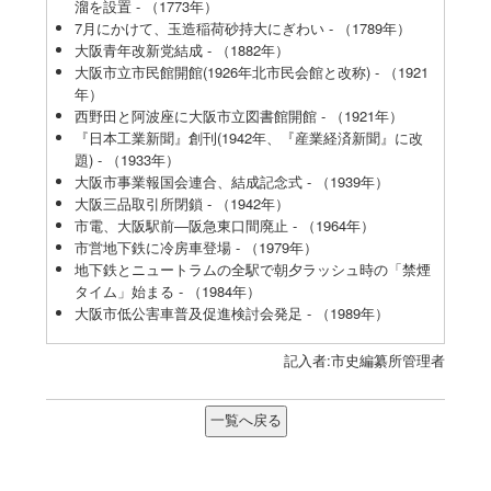
溜を設置 - （1773年）
7月にかけて、玉造稲荷砂持大にぎわい - （1789年）
大阪青年改新党結成 - （1882年）
大阪市立市民館開館(1926年北市民会館と改称) - （1921
年）
西野田と阿波座に大阪市立図書館開館 - （1921年）
『日本工業新聞』創刊(1942年、『産業経済新聞』に改
題) - （1933年）
大阪市事業報国会連合、結成記念式 - （1939年）
大阪三品取引所閉鎖 - （1942年）
市電、大阪駅前―阪急東口間廃止 - （1964年）
市営地下鉄に冷房車登場 - （1979年）
地下鉄とニュートラムの全駅で朝夕ラッシュ時の「禁煙
タイム」始まる - （1984年）
大阪市低公害車普及促進検討会発足 - （1989年）
記入者:市史編纂所管理者