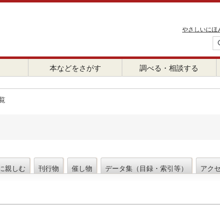
やさしいにほ
本などをさがす
調べる・相談する
覧
に親しむ
刊行物
催し物
データ集（目録・索引等）
アク