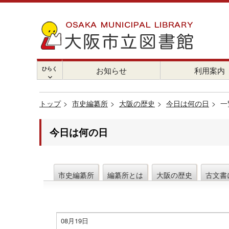
ひらく
お知らせ
利用案内
chevron_right
トップ
市史編纂所
大阪の歴史
今日は何の日
一
今日は何の日
市史編纂所
編纂所とは
大阪の歴史
古文書
08月19日