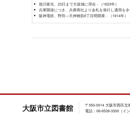
徳川家光、23日まで大坂城に滞在 - （1623年）
兵庫開港につき、兵庫商社より金札を発行し通用を令す -
阪神電鉄、野田―天神橋筋6丁目間開業 - （1914年）
〒550-0014 大阪市西区
大阪市立図書館
電話：06-6539-3300（