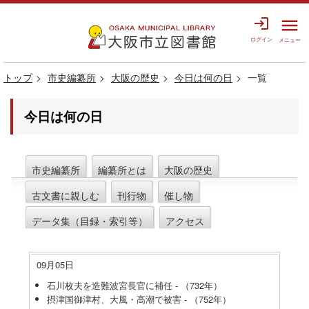
login
menu
ログイン
メニュー
トップ
市史編纂所
大阪の歴史
今日は何の日
一覧
今日は何の日
市史編纂所
編纂所とは
大阪の歴史
古文書に親しむ
刊行物
催し物
データ集（目録・索引等）
アクセス
09月05日
石川枚夫を造難波宮長官に補任 - （732年）
摂津国御津村、大風・高潮で被害 - （752年）