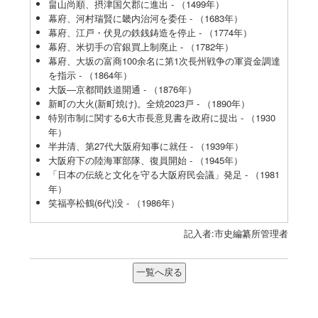
畠山尚順、摂津国欠郡に進出 - （1499年）
幕府、河村瑞賢に畿内治河を委任 - （1683年）
幕府、江戸・伏見の鉄銭鋳造を停止 - （1774年）
幕府、米切手の官銀買上制廃止 - （1782年）
幕府、大坂の富商100余名に第1次長州戦争の軍資金調達
を指示 - （1864年）
大阪―京都間鉄道開通 - （1876年）
新町の大火(新町焼け)。全焼2023戸 - （1890年）
特別市制に関する6大市長意見書を政府に提出 - （1930
年）
半井清、第27代大阪府知事に就任 - （1939年）
大阪府下の陸海軍部隊、復員開始 - （1945年）
「日本の伝統と文化を守る大阪府民会議」発足 - （1981
年）
笑福亭松鶴(6代)没 - （1986年）
記入者:市史編纂所管理者