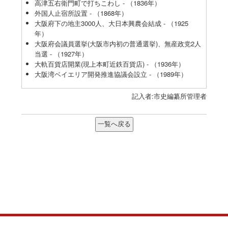
高津五右衛門町で打ちこわし - （1836年）
外国人止宿所設置 - （1868年）
大阪府下の地主3000人、大日本興農会結成 - （1925
年）
大阪府会議員選挙(大阪市内初の普通選挙)、無産政党2人
当選 - （1927年）
大軌百貨店開業(現上本町近鉄百貨店) - （1936年）
大阪湾ベイエリア開発推進協議会設立 - （1989年）
記入者:市史編纂所管理者