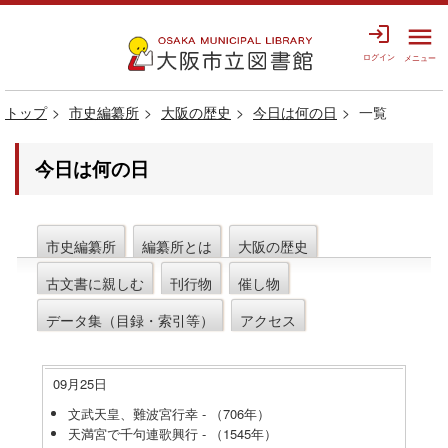
login
menu
ログイン
メニュー
トップ
市史編纂所
大阪の歴史
今日は何の日
一覧
今日は何の日
市史編纂所
編纂所とは
大阪の歴史
古文書に親しむ
刊行物
催し物
データ集（目録・索引等）
アクセス
09月25日
文武天皇、難波宮行幸 - （706年）
天満宮で千句連歌興行 - （1545年）