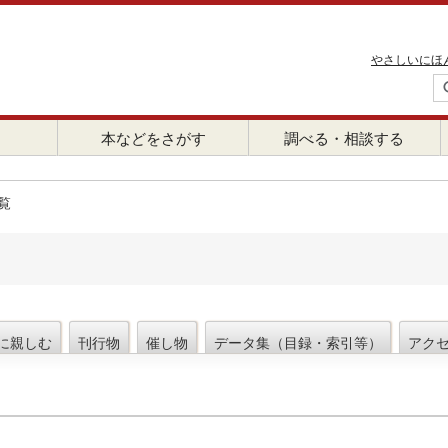
やさしいにほ
本などをさがす
調べる・相談する
覧
に親しむ
刊行物
催し物
データ集（目録・索引等）
アク