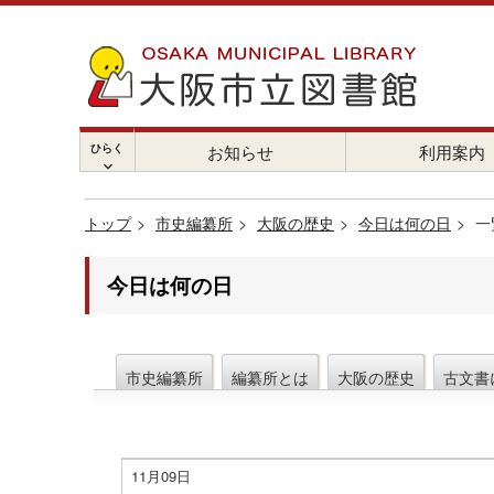
ひらく
お知らせ
利用案内
chevron_right
トップ
市史編纂所
大阪の歴史
今日は何の日
一
今日は何の日
市史編纂所
編纂所とは
大阪の歴史
古文書
11月09日