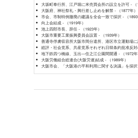
大坂町奉行所、江戸堀に米売買会所の設立を許可 - （1
大阪府、神社祭礼・興行差し止めを解禁 - （1877年）
市会、市制特例撤廃の建議を全会一致で採択 - （189
向上会結成 - （1919年）
池上四郎市長、辞任 - （1923年）
大阪市重要工業振興委員会設置 - （1939年）
善通寺俘虜収容所大阪市岡分遣所、港区市立運動場に設置(
総評・社会党系、共産党系それぞれ日韓条約批准反対の集
地下鉄四つ橋線、玉出―住之江公園間開通 - （1972
大阪労働組合総連合(大阪労連)結成 - （1989年）
大阪市会、「大阪港の平和利用に関する決議」を採択 - 