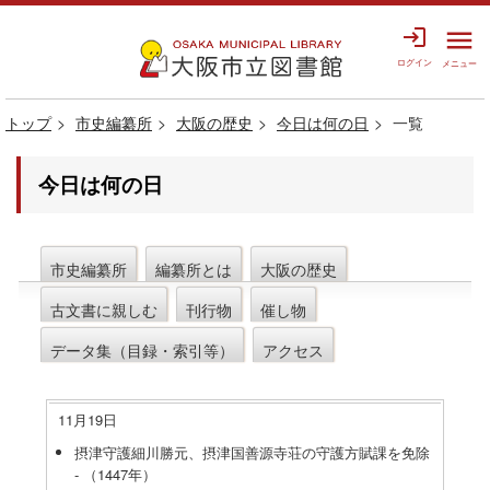
login
menu
ログイン
メニュー
トップ
市史編纂所
大阪の歴史
今日は何の日
一覧
今日は何の日
市史編纂所
編纂所とは
大阪の歴史
古文書に親しむ
刊行物
催し物
データ集（目録・索引等）
アクセス
11月19日
摂津守護細川勝元、摂津国善源寺荘の守護方賦課を免除
- （1447年）