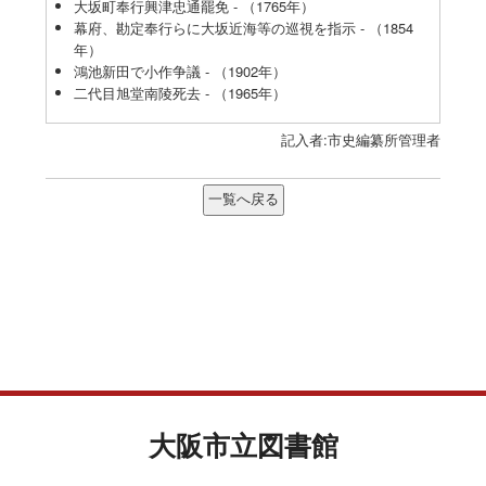
大坂町奉行興津忠通罷免 - （1765年）
幕府、勘定奉行らに大坂近海等の巡視を指示 - （1854
年）
鴻池新田で小作争議 - （1902年）
二代目旭堂南陵死去 - （1965年）
記入者:市史編纂所管理者
大阪市立図書館