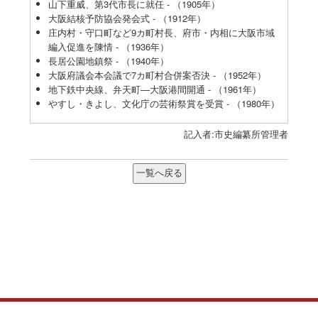
山下重威、第3代市長に就任 - （1905年）
大阪結核予防協会発会式 - （1912年）
庄内村・守口町など9カ町村長、府市・内相に大阪市域
編入促進を陳情 - （1936年）
長居公園地鎮祭 - （1940年）
大阪府議会本会議で7カ町村合併案否決 - （1952年）
地下鉄中央線、弁天町―大阪港間開通 - （1961年）
やすし・きよし、文化庁の芸術祭賞を受賞 - （1980年）
記入者:市史編纂所管理者