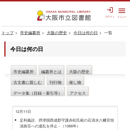
login
menu
ログイン
メニュー
トップ
市史編纂所
大阪の歴史
今日は何の日
一覧
今日は何の日
市史編纂所
編纂所とは
大阪の歴史
古文書に親しむ
刊行物
催し物
データ集（目録・索引等）
アクセス
12月11日
足利義詮、摂津国西成郡守護赤松氏範の石清水八幡宮領
淡路荘への違乱を停止 - （1366年）