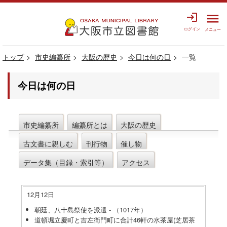
login
menu
ログイン
メニュー
トップ
市史編纂所
大阪の歴史
今日は何の日
一覧
今日は何の日
市史編纂所
編纂所とは
大阪の歴史
古文書に親しむ
刊行物
催し物
データ集（目録・索引等）
アクセス
12月12日
朝廷、八十島祭使を派遣 - （1017年）
道頓堀立慶町と吉左衛門町に合計46軒の水茶屋(芝居茶