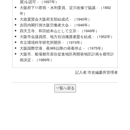
屋)を認可 - （1697年）
大阪府下11郡長・水利委員、淀川改修で協議 - （1892
年）
大政翼賛会大阪府支部結成式 - （1940年）
吉田内閣打倒大阪労働者大会 - （1946年）
四天王寺、和宗総本山として立宗 - （1949年）
大阪市会議員団、地方自治擁護連盟を結成 - （1952年）
市立環境科学研究所開所 - （1974年）
大阪国際空港、夜9時以降の発着停止 - （1975年）
大阪市、船場都市居住促進地区再開発地区計画を都市計
画決定 - （1989年）
記入者:市史編纂所管理者