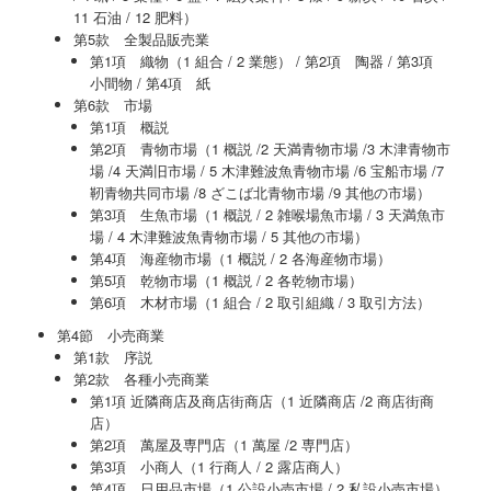
11 石油 / 12 肥料）
第5款 全製品販売業
第1項 織物（1 組合 / 2 業態） / 第2項 陶器 / 第3項
小間物 / 第4項 紙
第6款 市場
第1項 概説
第2項 青物市場（1 概説 /2 天満青物市場 /3 木津青物市
場 /4 天満旧市場 / 5 木津難波魚青物市場 /6 宝船市場 /7
靭青物共同市場 /8 ざこば北青物市場 /9 其他の市場）
第3項 生魚市場（1 概説 / 2 雑喉場魚市場 / 3 天満魚市
場 / 4 木津難波魚青物市場 / 5 其他の市場）
第4項 海産物市場（1 概説 / 2 各海産物市場）
第5項 乾物市場（1 概説 / 2 各乾物市場）
第6項 木材市場（1 組合 / 2 取引組織 / 3 取引方法）
第4節 小売商業
第1款 序説
第2款 各種小売商業
第1項 近隣商店及商店街商店（1 近隣商店 /2 商店街商
店）
第2項 萬屋及専門店（1 萬屋 /2 専門店）
第3項 小商人（1 行商人 / 2 露店商人）
第4項 日用品市場（1 公設小売市場 / 2 私設小売市場）