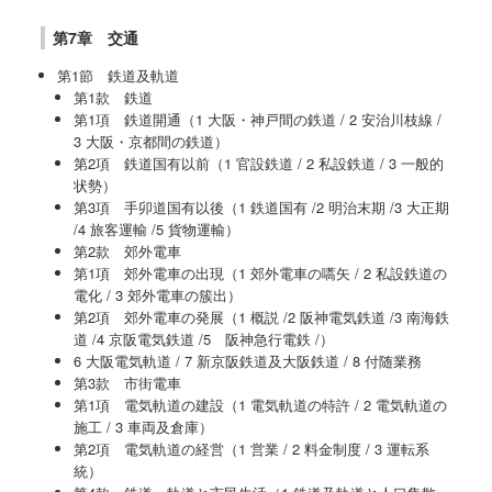
第7章 交通
第1節 鉄道及軌道
第1款 鉄道
第1項 鉄道開通（1 大阪・神戸間の鉄道 / 2 安治川枝線 /
3 大阪・京都間の鉄道）
第2項 鉄道国有以前（1 官設鉄道 / 2 私設鉄道 / 3 一般的
状勢）
第3項 手卯道国有以後（1 鉄道国有 /2 明治末期 /3 大正期
/4 旅客運輸 /5 貨物運輸）
第2款 郊外電車
第1項 郊外電車の出現（1 郊外電車の嚆矢 / 2 私設鉄道の
電化 / 3 郊外電車の簇出）
第2項 郊外電車の発展（1 概説 /2 阪神電気鉄道 /3 南海鉄
道 /4 京阪電気鉄道 /5 阪神急行電鉄 /）
6 大阪電気軌道 / 7 新京阪鉄道及大阪鉄道 / 8 付随業務
第3款 市街電車
第1項 電気軌道の建設（1 電気軌道の特許 / 2 電気軌道の
施工 / 3 車両及倉庫）
第2項 電気軌道の経営（1 営業 / 2 料金制度 / 3 運転系
統）