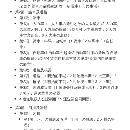
第4款 鉄道・軌道と市民生活（1 鉄道及軌道と人口集散
/2 郊外電車と余暇生活 /3 市街電車と市民生活）
第2節 諸車及道路
第1款 諸車
第1項 人力車（1 人力車の発明とその大阪移入 /2 人力車
の車体と数 /3 人力車の取締と課税 /4 人力車営業 / 5 人力
車営業組合 / 6 人力車の衰頽）
第2項 荷車・牛馬・自転車（1 荷車 / 2 牛馬車 / 3 自転
車）
第3項 自動車(1 自動車の起原/2 自動車利用の発展/3 自動
車の取締と課税/4 貸切自動車営業の発展/ 5 貸切自動車業
の経営）
第2款 道路及橋梁
第1項 道路（1 明治前半期 / 2 明治後半期 / 3 大正期） /
第2項 橋梁（1 明治前半期 / 2 明治後半期 / 3 大正期）
第3款 運送取扱業（1 陸運会社及陸運元会社 / 2 内国通運
会社 / 3 運送業界の変遷
4 運送取扱人公認制度 / 5 運送業合同問題）
第3節 河川及諸船
第1款 河川
第1項 河川の脈絡及管理（1 河川の脈絡 / 2 河川の管
理）