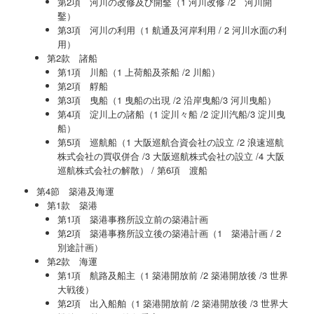
第2項 河川の改修及び開鑿（1 河川改修 /2 河川開
鑿）
第3項 河川の利用（1 航通及河岸利用 / 2 河川水面の利
用）
第2款 諸船
第1項 川船（1 上荷船及茶船 /2 川船）
第2項 艀船
第3項 曳船（1 曳船の出現 /2 沿岸曳船/3 河川曳船）
第4項 淀川上の諸船（1 淀川々船 /2 淀川汽船/3 淀川曳
船）
第5項 巡航船（1 大阪巡航合資会社の設立 /2 浪速巡航
株式会社の買収併合 /3 大阪巡航株式会社の設立 /4 大阪
巡航株式会社の解散） / 第6項 渡船
第4節 築港及海運
第1款 築港
第1項 築港事務所設立前の築港計画
第2項 築港事務所設立後の築港計画（1 築港計画 / 2
別途計画）
第2款 海運
第1項 航路及船主（1 築港開放前 /2 築港開放後 /3 世界
大戦後）
第2項 出入船舶（1 築港開放前 /2 築港開放後 /3 世界大