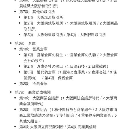
員組織大阪砂糖取引所）
第7款 其他の取引所
第1項 大阪塩炭取引所
第2項 大阪銅鉄取引所（1 大阪銅鉄取引所 / 2 大阪商品
取引所）
第3項 大阪雑穀取引所 / 第4項 大阪肥料取引所
第6節 倉庫
第1款 営業倉庫
第1項 営業倉庫の発生（1 営業倉庫の先駆 / 2 大阪倉庫
会社の設立）
第2項 倉庫会社の簇出（1 日清戦後 / 2 日露戦後）
第3項 近代的倉庫（1 築港と倉庫業 / 2 倉庫会社 / 3 保
管貨物） / 第4項 保税倉庫
第2款 冷蔵倉庫
第7節 商業助成機関
第1款 大阪商業会議所（1 大阪商法会議所時代 / 2 大阪商
業会議所時代）
第2款 同業組合（1 株仲間解放と商業組合 / 2 大阪堺市街
商工業取締法の発布 / 3 準則組合 / 4 重要物産同業組合 / 5
其他の組合）
第3款 大阪府立商品陳列所 / 第4款 商業興信所