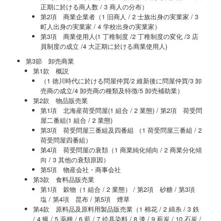
正期に於ける商人数 / 3 商人の分布）
第2項 商業企業者（1 旧商人 / 2 士族出身の実業家 / 3
町人出身の実業家 / 4 学校出身の実業家）
第3項 商業使用人(1 丁稚制度 /2 丁稚制度の変化 /3 店
員制度の成立 /4 大正期に於ける商業使用人)
第3節 卸売商業
第1款 概説
（1 徳川時代に於ける問屋仲買/2 維新後に問屋仲買/3 卸
売商の成立/4 卸売商の種類及特徴/5 卸売補助業）
第2款 物品販売業
第1項 北海産荷受問屋(1 組合 / 2 業態) / 第2項 荷受問
屋二番組(1 組合 / 2 業態)
第3項 荷受問屋三番組及四番組 （1 荷受問屋三番組 / 2
荷受問屋四番組）
第4項 荷受問屋の衰頽（1 商業純化傾向 / 2 商業分化傾
向 / 3 其他の衰頽原因）
第5項 物産会社・商事会社
第3款 食料品販売業
第1項 穀物（1 組合 / 2 業態） / 第2項 砂糖 / 第3項
塩 / 第4項 昆布 / 第5項 煙草
第4款 原料品及原料用製品販売業（1 棉花 / 2 綿糸 / 3 鉄
/ 4 蝋 / 5 薬種 / 6 藍 / 7 絵具染料 / 8 漆 / 9 薪炭 / 10 石炭 /