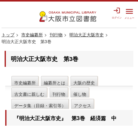
login
menu
ログイン
メニュー
トップ
市史編纂所
刊行物
明治大正大阪市史
明治大正大阪市史 第3巻
明治大正大阪市史 第3巻
市史編纂所
編纂所とは
大阪の歴史
古文書に親しむ
刊行物
催し物
データ集（目録・索引等）
アクセス
『明治大正大阪市史』 第3巻 経済篇 中