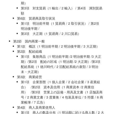
期）
第3項 対支貿易（1 輸出 / 2 輸入） / 第4項 洲別貿易
額
第6款 貿易商及取引状況
第1項 明治前半期（1 貿易商 / 2 取引状況） / 第2項
明治後半期 /
第3項 大正期（1 貿易商 / 2 川口貿易）
第2節 国内商業一般
第1款 概説（1 明治前半期 / 2 明治後半期 / 3 大正期）
第2款 配給組織
第1項 集散商品（1 明治前半期 /2 明治後半期 /3 大正
期）/第2項 配給の区域（1 明治期 /2 大正期）/第3項
配給系統（1 徳川時代 / 2 旧配給系統の衰頽 / 3 明治
末・大正期）
第3款 商業経営
第1項 企業形態（1 個人企業 / 2 会社企業 / 3 産業組
合） /第2項 資本及信用（1 商業資本 /2 商業信
用） /第3項 営業上の設備・用具及文書（1 店舗及商
号 / 2 商業文書 / 3 度量衡 / 4 包装及単位 / 5 符牒 / 6 商
業帳簿 / 7 広告）
第4款 商人及商業使用人
第1項 商人の数及分布（1 明治期に於ける商人数 / 2 大