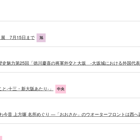
展 7月15日まで
旭
歴史魅力第25回「徳川慶喜の将軍外交と大坂 -大坂城における外国代表
と-十三・新大阪あたり-」
中央
わ今昔 上方噺 名所めぐり ―「おおさか」のウオーターフロントは西へ