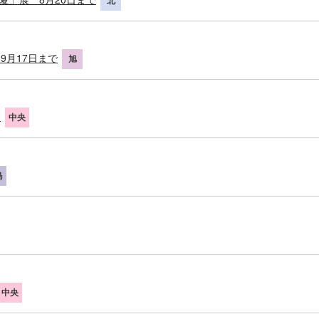
北
9月17日まで
旭
日
中央
島
中央