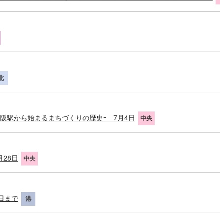
北
阪駅から始まるまちづくりの歴史ｰ 7月4日
中央
28日
中央
日まで
港