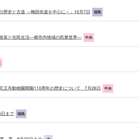
の歴史と古道 ～梅田街道を中心に～」10月7日
福島
市政策と住民生活―都市内地域の民衆世界―
中央
央
王寺動物園開園110周年の歴史について 7月26日
中央
5日まで
福島
」展 8月20日まで