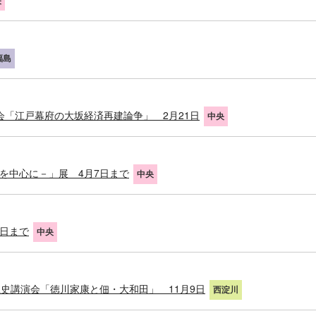
央
福島
「江戸幕府の大坂経済再建論争」 2月21日
中央
を中心に－」展 4月7日まで
中央
4日まで
中央
史講演会「徳川家康と佃・大和田」 11月9日
西淀川