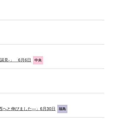
謁見-」 6月6日
中央
西へと伸びました―」6月30日
福島