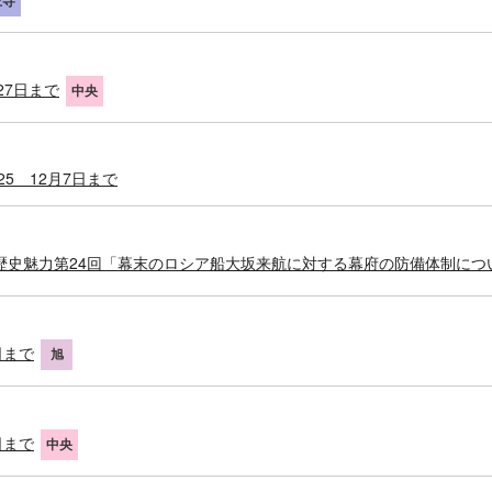
王寺
27日まで
中央
25 12月7日まで
歴史魅力第24回「幕末のロシア船大坂来航に対する幕府の防備体制につい
日まで
旭
日まで
中央